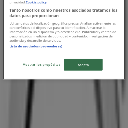
privacidad.
Cookie policy
Tanto nosotros como nuestros asociados tratamos los
datos para proporcionar:
Utilizar datos de localización geográfica precisa. Analizar activamente las
características del dispositivo para su identificación. Almacenar la
información en un dispositivo y/o acceder a ella. Publicidad y contenido
Nærmeste butikker
personalizados, medición de publicidad y contenido, investigación de
audiencia y desarrollo de servicios.
Lista de asociados (proveedores)
Mostrar los propósitos
Acepto
Hi-Fi Klubben
Østre Stationvej 4-6, Odense
140 m
Lukket