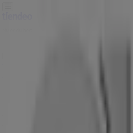
Nu er du her:
Odense
Featured
Dagligvarer
Hjem og møbler
Mode
Elektronik og
hvidevarer
Byggemarkeder
Sport
Legetøj og baby
Kosmetik
og sundhed
Biler og motor
Restauranter
Bøger og
kontor
Rejse
Banker
Annoncering
Volvo butik - Bondovej 18, Odense -
Tilbud, åbningstider og