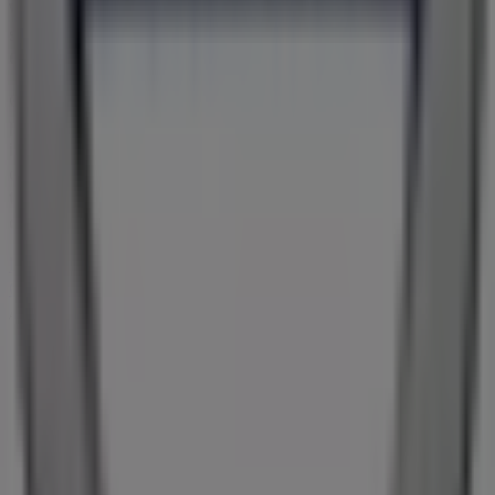
Volvo
, hvor du kan opdage de nyeste kampagner og få
store rabatter på
Biler og motor
produkter til dine køb i
Odense
.
Gå ikke glip af muligheden for at besøge
Volvo
butikken
på
Bondovej 18
for en fuld shoppingoplevelse. Vi
inviterer dig til at udforske de kampagner, vi har til dig i
denne
august
og holde dig opdateret om de bedste
tilbud fra
Volvo
i
Odense
. Besøg os og begynd at spare i
dag!
Flere oplysninger om Volvo
Se andre butikker af Volvo i
Odense
Annoncering