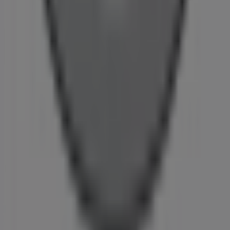
Ugentlig feedback annonce
Tekniske problemer og generel feedback
Index
Mærker
Lokale mærker
Forhandlere
Butikker i nærheten
Produkter
Lokale produkter
Byer
Download Tiendeos App.