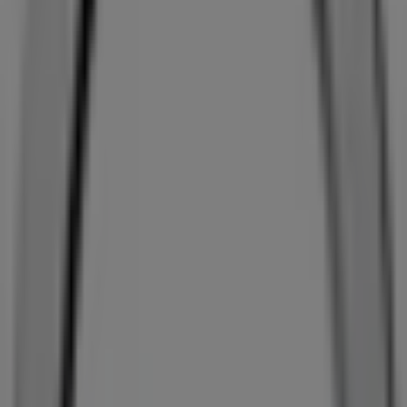
Søstrene Grene
Østre Stationsvej 27, Odense
188 m
Lukket
Espresso House
Østre Stationsvej 27, Odense
188 m
Lukket