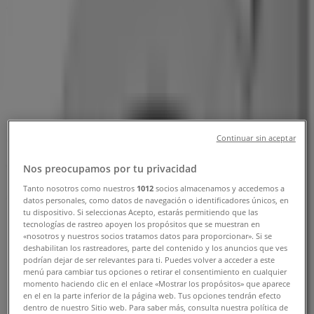
telefonnummer
Tiendeo i Odense
»
Biler og motor Tilbud i Odense
»
Volvo i Odense
»
Volvo | Bondovej 18
Kort
63171311
Continuar sin aceptar
Kort
63171311
Vi offentliggør snart tilbud fra Volvo
Nos preocupamos por tu privacidad
Tanto nosotros como nuestros
1012
socios almacenamos y accedemos a
Annoncering
datos personales, como datos de navegación o identificadores únicos, en
tu dispositivo. Si seleccionas Acepto, estarás permitiendo que las
tecnologías de rastreo apoyen los propósitos que se muestran en
«nosotros y nuestros socios tratamos datos para proporcionar». Si se
deshabilitan los rastreadores, parte del contenido y los anuncios que ves
podrían dejar de ser relevantes para ti. Puedes volver a acceder a este
menú para cambiar tus opciones o retirar el consentimiento en cualquier
momento haciendo clic en el enlace «Mostrar los propósitos» que aparece
en el en la parte inferior de la página web. Tus opciones tendrán efecto
dentro de nuestro Sitio web. Para saber más, consulta nuestra política de