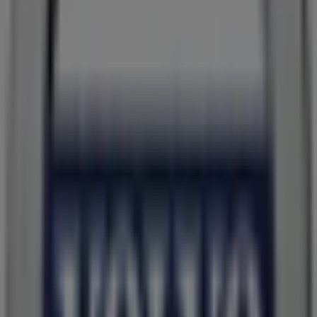
Sunset Boulevard
Østre Stationsvej 27, Odense
190 m
Åben
7-Eleven
Østre Stationsvej 27, Odense
205 m
Åben