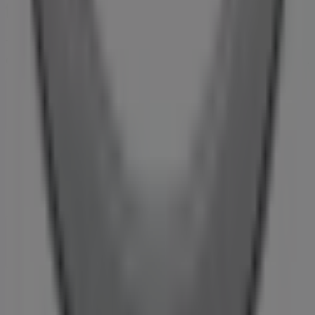
Tiendeo er en del af teknologivirksomheden Shopfully,
der er i gang med at genopfinde lokalhandel verden over.
Tiendeo
Det gør vi
Forretningsløsninger
Nyheder og medier
Arbejd hos os
Kontakt os
Marketing og forretningsforespørgsel
Butikken er placeret forkert på kortet