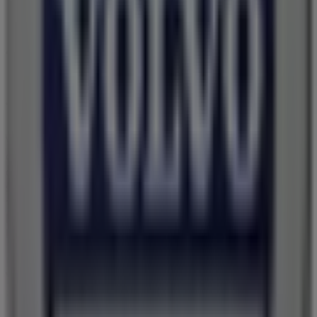
Andre virksomheder i Biler og
motor i Odense
Volvo
Velkommen til
Volvo
butikken på Tiendeo, hvor du kan
opdage de bedste
tilbud
,
kampagner
og
kataloger
fra
dette anerkendte mærke inden for
Biler og motor
sektoren. Vores fysiske butik er beliggende på
Bondovej
18
,
Odense
, og her vil du finde et bredt udvalg af
kvalitetsprodukter, der hjælper dig med at spare penge
hele
august 2026
.
På Tiendeo tilbyder vi alle de opdaterede oplysninger om
Volvo
, såsom åbningstider, eksklusive tilbud og den
præcise placering af butikken på
Bondovej 18
.
Derudover får du adgang til de nyeste kataloger fra