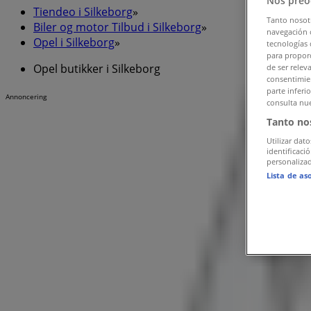
Nos preo
Tiendeo i Silkeborg
»
Tanto nosot
Biler og motor Tilbud i Silkeborg
»
navegación o
Opel i Silkeborg
»
tecnologías 
para proporc
Opel butikker i Silkeborg
de ser relev
consentimien
parte inferi
Annoncering
consulta nue
Tanto no
Utilizar dato
identificaci
personalizad
Lista de as