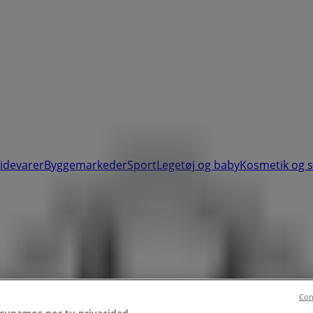
videvarer
Byggemarkeder
Sport
Legetøj og baby
Kosmetik og 
efonnummer og adresser
Con