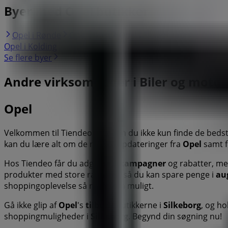
Byer med Opel butikker
Opel i Rønde
Opel i Ikast
Opel i Skanderborg
Opel i 
Opel i Kolding
Se flere byer
Andre virksomheder i Biler og motor 
Opel
Velkommen til Tiendeo! Her kan du ikke kun finde de beds
kan du lære alt om de nyeste opdateringer fra
Opel
samt f
Hos Tiendeo får du adgang til
kampagner
og rabatter, me
produkter med store rabatter, så du kan spare penge i
au
shoppingoplevelse så nem som muligt.
Gå ikke glip af
Opel
's
tilbud
i butikkerne i
Silkeborg
, og ho
shoppingmuligheder i
Silkeborg
. Begynd din søgning nu!