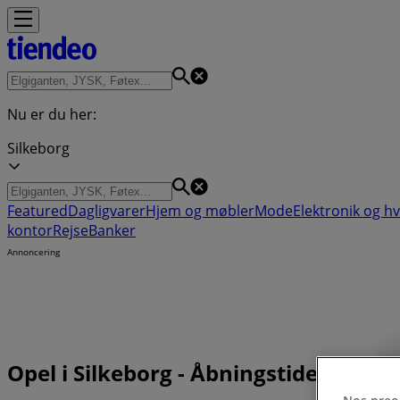
Nu er du her:
Silkeborg
Featured
Dagligvarer
Hjem og møbler
Mode
Elektronik og h
kontor
Rejse
Banker
Annoncering
Opel i Silkeborg - Åbningstider, tel