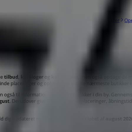
Viborg
Opel i Horsens
Opel i Herning
Opel i Odder
Ope
i Silkeborg
te
tilbud
,
kataloger
og
kampagner
, men også opdage de m
inde placeringer og oplysninger om de nærmeste butikker 
n også til information om fysiske butikker i din by. Gennem
gust
. Derudover giver vi dig præcise placeringer, åbningsti
ld dig opdateret med de bedste priser i løbet af
august 202