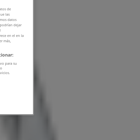
atos de
que las
amos datos
 podrían dejar
l
ece en el en la
er más,
ionar:
ivo para su
do
vicios.