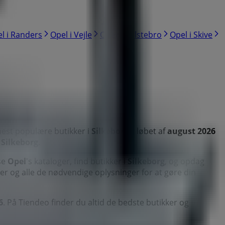
l i Randers
Opel i Vejle
Opel i Holstebro
Opel i Skive
est populære butikker i
Silkeborg
. I løbet af
august 2026
i
Silkeborg
.
se
Opel
's kataloger, find butikker i
Silkeborg
, og opdag
der og alle de nødvendige oplysninger for at gøre din
6
. På Tiendeo finder du altid de bedste butikker og