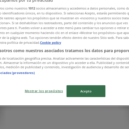
cupamos por tu privacidad
ros como nuestros
1012
socios almacenamos y accedemos a datos personales, como d
 identificadores únicos, en tu dispositivo. Si seleccionas Acepto, estarás permitiendo 
de rastreo apoyen los propósitos que se muestran en «nosotros y nuestros socios trat
ionar». Si se deshabilitan los rastreadores, parte del contenido y los anuncios que ves
antes para ti. Puedes volver a acceder a este menú para cambiar tus opciones o retirar e
to en cualquier momento haciendo clic en el enlace «Mostrar los propósitos» que apar
or de la página web. Tus opciones tendrán efecto dentro de nuestro Sitio web. Para sab
stra política de privacidad.
Cookie policy
sotros como nuestros asociados tratamos los datos para proporc
s de localización geográfica precisa. Analizar activamente las características del disposit
ón. Almacenar la información en un dispositivo y/o acceder a ella. Publicidad y conteni
os, medición de publicidad y contenido, investigación de audiencia y desarrollo de ser
ociados (proveedores)
Mostrar los propósitos
Acepto