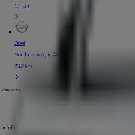
1.1 km
Opel
Nordmarksvej 6, Århus
23.2 km
Annoncering
Vi offentliggør snart tilbud fra Opel