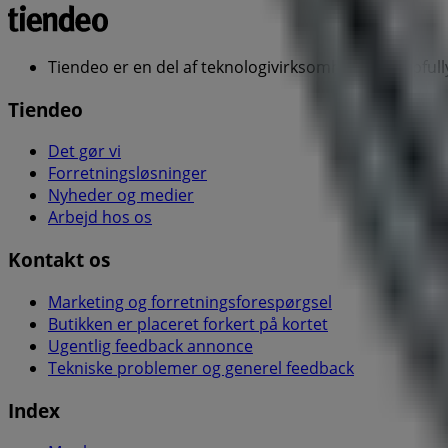
Tiendeo er en del af teknologivirksomheden Shopfully
Tiendeo
Det gør vi
Forretningsløsninger
Nyheder og medier
Arbejd hos os
Kontakt os
Marketing og forretningsforespørgsel
Butikken er placeret forkert på kortet
Ugentlig feedback annonce
Tekniske problemer og generel feedback
Index