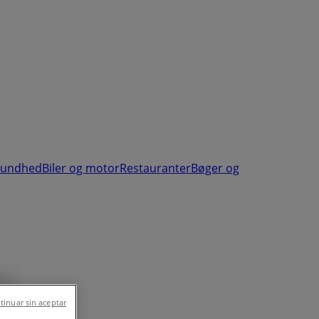
sundhed
Biler og motor
Restauranter
Bøger og
tinuar sin aceptar