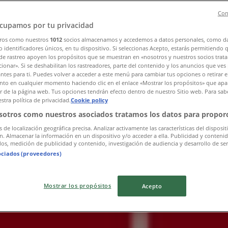
Con
cupamos por tu privacidad
ros como nuestros
1012
socios almacenamos y accedemos a datos personales, como d
 identificadores únicos, en tu dispositivo. Si seleccionas Acepto, estarás permitiendo 
de rastreo apoyen los propósitos que se muestran en «nosotros y nuestros socios trat
ionar». Si se deshabilitan los rastreadores, parte del contenido y los anuncios que ves
antes para ti. Puedes volver a acceder a este menú para cambiar tus opciones o retirar e
to en cualquier momento haciendo clic en el enlace «Mostrar los propósitos» que apar
or de la página web. Tus opciones tendrán efecto dentro de nuestro Sitio web. Para sab
stra política de privacidad.
Cookie policy
sotros como nuestros asociados tratamos los datos para proporc
s de localización geográfica precisa. Analizar activamente las características del disposit
ón. Almacenar la información en un dispositivo y/o acceder a ella. Publicidad y conteni
os, medición de publicidad y contenido, investigación de audiencia y desarrollo de ser
ociados (proveedores)
Mostrar los propósitos
Acepto