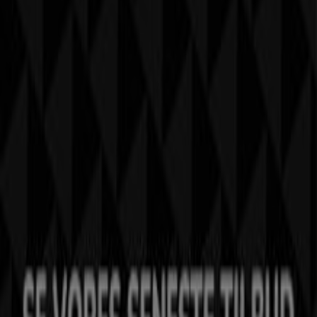
Tiendeo er en del af teknologivirksomheden Shopfully,
der er i gang med at genopfinde lokalhandel verden over.
Tiendeo
Det gør vi
Forretningsløsninger
Nyheder og medier
Arbejd hos os