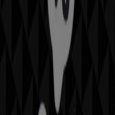
Flying Tiger Tilbudsavis i Søborg
Flying Tiger
Tilbud Flying Tiger
Udløber 22.6
1.3 km - Søborg
Andre virksomheder i Hjem og
møbler i Søborg
Flying Tiger
Velkommen til Tiendeo! Her kan du ikke kun finde de
bedste
tilbud
,
kataloger
og
kampagner
, men også
opdage de mest populære butikker i
Søborg
. I løbet af