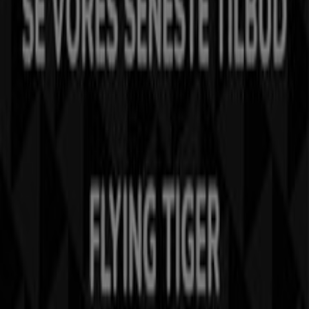
Kontakt os
Marketing og forretningsforespørgsel
Butikken er placeret forkert på kortet
Ugentlig feedback annonce
Tekniske problemer og generel feedback
Index
Mærker
Lokale mærker
Forhandlere
Butikker i nærheten
Produkter
Lokale produkter
Byer