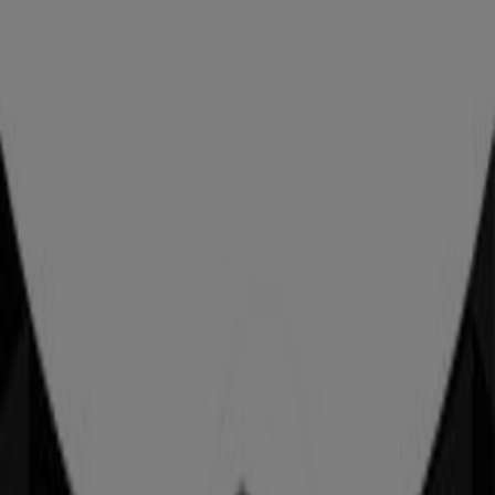
Flying Tiger
Nørrebrogade 209, København
4.4 km