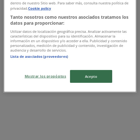
dentro de nuestro Sitio web. Para saber más, consulta nuestra política de
3.5 km
privacidad.
Cookie policy
Tanto nosotros como nuestros asociados tratamos los
datos para proporcionar:
Utilizar datos de localización geográfica precisa. Analizar activamente las
características del dispositivo para su identificación. Almacenar la
Flying Tiger
información en un dispositivo y/o acceder a ella. Publicidad y contenido
personalizados, medición de publicidad y contenido, investigación de
Strandvejen 193, Hellerup
audiencia y desarrollo de servicios.
Lista de asociados (proveedores)
3.7 km
Mostrar los propósitos
Acepto
Flying Tiger
Klampenborgvej 244, Gentofte
4.1 km
Annoncering