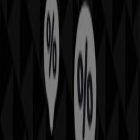
august 2026
kan du lære alt om de nyeste opdateringer
fra
Flying Tiger
samt finde placeringer og oplysninger
om de nærmeste butikker i
Søborg
.
Hos Tiendeo får du adgang til
kampagner
og rabatter,
men også til information om fysiske butikker i din by.
Gennemse
Flying Tiger
's kataloger, find butikker i
Søborg
, og opdag produkter med store rabatter, så du
kan spare penge i
august
. Derudover giver vi dig præcise
placeringer, åbningstider og alle de nødvendige
oplysninger for at gøre din shoppingoplevelse så nem
som muligt.
Gå ikke glip af
Flying Tiger
's
tilbud
i butikkerne i
Søborg
,
og hold dig opdateret med de bedste priser i løbet af
august 2026
. På Tiendeo finder du altid de bedste
butikker og shoppingmuligheder i
Søborg
. Begynd din
søgning nu!
Annoncering