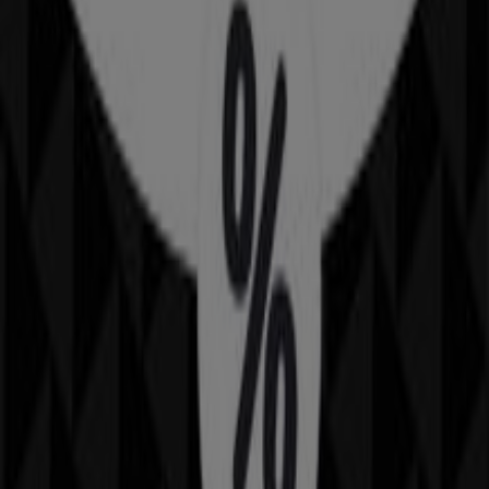
Flying Tiger
Borups Allé 128, Frederiksberg
4.7 km
Annoncering