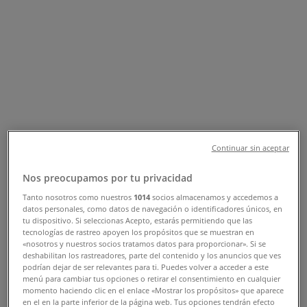
adresser
Tiendeo i Søborg
»
Hjem og møbler Tilbud i Søborg
»
Flying Tiger i Søborg
»
Flying Tiger butikker i Søborg
Flying Tiger
Continuar sin aceptar
Søborg Hovedgade 201, Søborg
Nos preocupamos por tu privacidad
Tanto nosotros como nuestros
1014
socios almacenamos y accedemos a
1.3 km
datos personales, como datos de navegación o identificadores únicos, en
tu dispositivo. Si seleccionas Acepto, estarás permitiendo que las
tecnologías de rastreo apoyen los propósitos que se muestran en
«nosotros y nuestros socios tratamos datos para proporcionar». Si se
deshabilitan los rastreadores, parte del contenido y los anuncios que ves
podrían dejar de ser relevantes para ti. Puedes volver a acceder a este
Flying Tiger
menú para cambiar tus opciones o retirar el consentimiento en cualquier
momento haciendo clic en el enlace «Mostrar los propósitos» que aparece
Frederikssundsvej 154, København
en el en la parte inferior de la página web. Tus opciones tendrán efecto