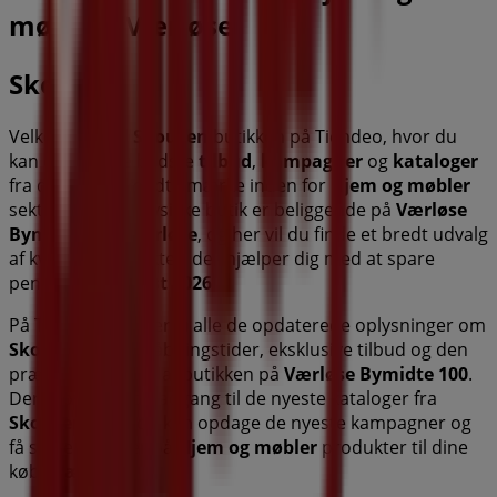
møbler i Værløse
Skousen
Velkommen til
Skousen
butikken på Tiendeo, hvor du
kan opdage de bedste
tilbud
,
kampagner
og
kataloger
fra dette anerkendte mærke inden for
Hjem og møbler
sektoren. Vores fysiske butik er beliggende på
Værløse
Bymidte 100
,
Værløse
, og her vil du finde et bredt udvalg
af kvalitetsprodukter, der hjælper dig med at spare
penge hele
august 2026
.
På Tiendeo tilbyder vi alle de opdaterede oplysninger om
Skousen
, såsom åbningstider, eksklusive tilbud og den
præcise placering af butikken på
Værløse Bymidte 100
.
Derudover får du adgang til de nyeste kataloger fra
Skousen
, hvor du kan opdage de nyeste kampagner og
få store rabatter på
Hjem og møbler
produkter til dine
køb i
Værløse
.