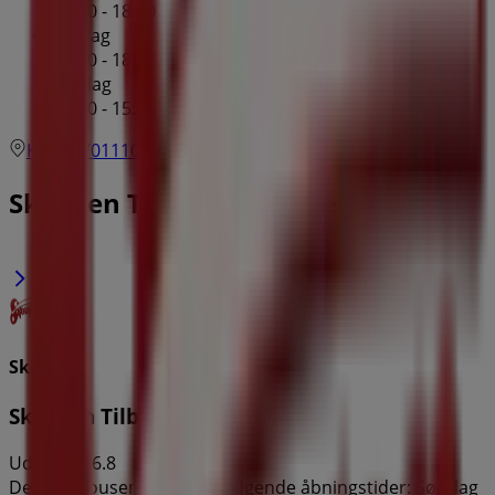
09:30 - 18:00
Fredag
09:30 - 18:00
Lørdag
09:30 - 15:00
Kort
70111000
Skousen Tilbud i Værløse
Skousen
Skousen Tilbudsavis
Udløber 16.8
Denne Skousen butik har følgende åbningstider: Søndag