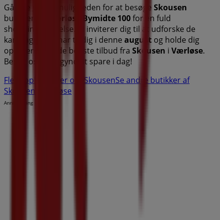
Gå ikke glip af muligheden for at besøge
Skousen
butikken på
Værløse Bymidte 100
for en fuld
shoppingoplevelse. Vi inviterer dig til at udforske de
kampagner, vi har til dig i denne
august
og holde dig
opdateret om de bedste tilbud fra
Skousen
i
Værløse
.
Besøg os og begynd at spare i dag!
Flere oplysninger om Skousen
Se andre butikker af
Skousen i Værløse
Annoncering