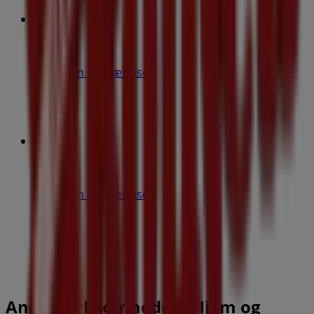
Normal
Bymidten 90, Værløse
425 m
Kvickly
Bymidten 75, Værløse
430 m
Åben
Andre virksomheder i Hjem og