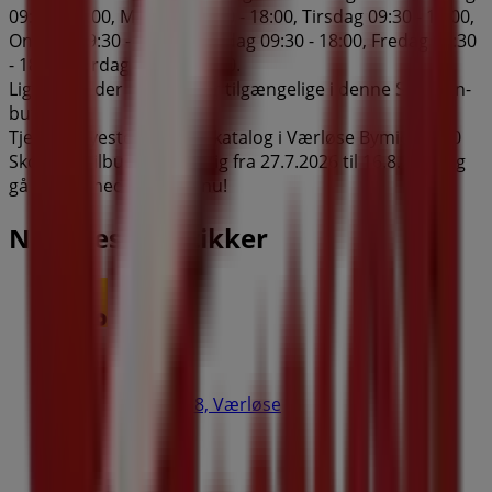
09:30 - 15:00, Mandag 09:30 - 18:00, Tirsdag 09:30 - 18:00,
Onsdag 09:30 - 18:00, Torsdag 09:30 - 18:00, Fredag 09:30
- 18:00, Lørdag 09:30 - 15:00.
Lige nu er der 1-kataloger tilgængelige i denne Skousen-
butik.
Tjek det nyeste Skousen-katalog i Værløse Bymidte 100
Skousen Tilbudsavis gyldig fra 27.7.2026 til 16.8.2026 og
gå i gang med at spare nu!
Nærmeste butikker
Netto
Kirke Værløsevej 8, Værløse
361 m
Åben