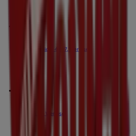
Bog & idé
Værløse Bymidte 45-47, Værløse
385 m
Åben
Nordea
Bymidten 50, Værløse
406 m