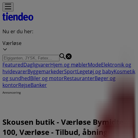
Nu er du her:
Værløse
Featured
Dagligvarer
Hjem og møbler
Mode
Elektronik og
hvidevarer
Byggemarkeder
Sport
Legetøj og baby
Kosmetik
og sundhed
Biler og motor
Restauranter
Bøger og
kontor
Rejse
Banker
Annoncering
Skousen butik - Værløse Bymidte
100, Værløse - Tilbud, åbningstider