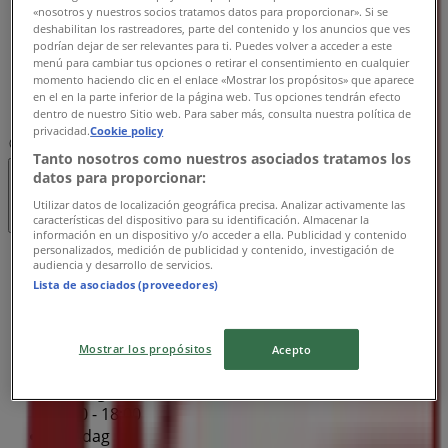
«nosotros y nuestros socios tratamos datos para proporcionar». Si se
09:30 - 18:00
deshabilitan los rastreadores, parte del contenido y los anuncios que ves
Fredag
podrían dejar de ser relevantes para ti. Puedes volver a acceder a este
09:30 - 18:00
menú para cambiar tus opciones o retirar el consentimiento en cualquier
momento haciendo clic en el enlace «Mostrar los propósitos» que aparece
Lørdag
en el en la parte inferior de la página web. Tus opciones tendrán efecto
09:30 - 15:00
dentro de nuestro Sitio web. Para saber más, consulta nuestra política de
privacidad.
Cookie policy
Kort
70111000
Tanto nosotros como nuestros asociados tratamos los
datos para proporcionar:
Åben
Indtil 18:00
Utilizar datos de localización geográfica precisa. Analizar activamente las
características del dispositivo para su identificación. Almacenar la
información en un dispositivo y/o acceder a ella. Publicidad y contenido
personalizados, medición de publicidad y contenido, investigación de
Søndag
audiencia y desarrollo de servicios.
09:30 - 15:00
Lista de asociados (proveedores)
Mandag
09:30 - 18:00
Tirsdag
Mostrar los propósitos
Acepto
09:30 - 18:00
Onsdag
09:30 - 18:00
Torsdag