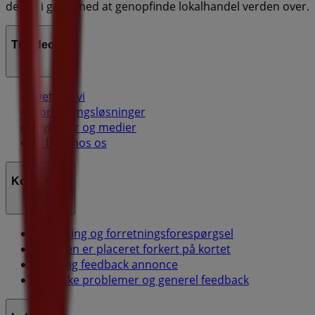
der er i gang med at genopfinde lokalhandel verden over.
Tiendeo
Det gør vi
Forretningsløsninger
Nyheder og medier
Arbejd hos os
Kontakt os
Marketing og forretningsforespørgsel
Butikken er placeret forkert på kortet
Ugentlig feedback annonce
Tekniske problemer og generel feedback