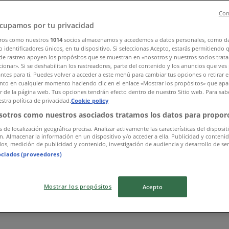
Con
cupamos por tu privacidad
ros como nuestros
1014
socios almacenamos y accedemos a datos personales, como d
 identificadores únicos, en tu dispositivo. Si seleccionas Acepto, estarás permitiendo 
de rastreo apoyen los propósitos que se muestran en «nosotros y nuestros socios trat
ionar». Si se deshabilitan los rastreadores, parte del contenido y los anuncios que ves
antes para ti. Puedes volver a acceder a este menú para cambiar tus opciones o retirar e
to en cualquier momento haciendo clic en el enlace «Mostrar los propósitos» que apar
or de la página web. Tus opciones tendrán efecto dentro de nuestro Sitio web. Para sab
stra política de privacidad.
Cookie policy
sotros como nuestros asociados tratamos los datos para proporc
s de localización geográfica precisa. Analizar activamente las características del disposit
ón. Almacenar la información en un dispositivo y/o acceder a ella. Publicidad y conteni
os, medición de publicidad y contenido, investigación de audiencia y desarrollo de ser
ociados (proveedores)
Mostrar los propósitos
Acepto