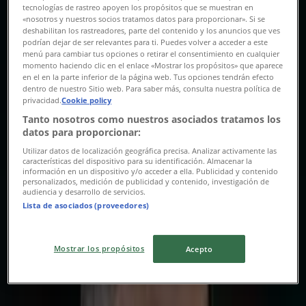
tecnologías de rastreo apoyen los propósitos que se muestran en
«nosotros y nuestros socios tratamos datos para proporcionar». Si se
deshabilitan los rastreadores, parte del contenido y los anuncios que ves
podrían dejar de ser relevantes para ti. Puedes volver a acceder a este
menú para cambiar tus opciones o retirar el consentimiento en cualquier
momento haciendo clic en el enlace «Mostrar los propósitos» que aparece
en el en la parte inferior de la página web. Tus opciones tendrán efecto
dentro de nuestro Sitio web. Para saber más, consulta nuestra política de
privacidad.
Cookie policy
Tanto nosotros como nuestros asociados tratamos los
{"numCatalogs":0}
datos para proporcionar:
Utilizar datos de localización geográfica precisa. Analizar activamente las
Tidsplaner og adresser Synoptik
características del dispositivo para su identificación. Almacenar la
información en un dispositivo y/o acceder a ella. Publicidad y contenido
personalizados, medición de publicidad y contenido, investigación de
audiencia y desarrollo de servicios.
Lista de asociados (proveedores)
Synoptik
Danmarksgade 69, Frederikshavn
Mostrar los propósitos
Acepto
269 m
Lukket