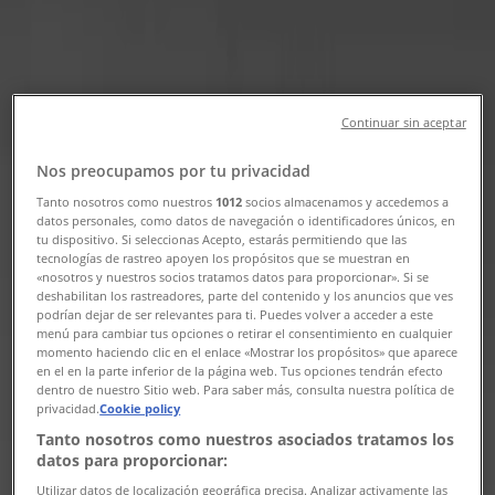
Renault
Renault SCENIC E-TECH ELECTRIC
Continuar sin aceptar
Udløber 30.9
Nos preocupamos por tu privacidad
Tanto nosotros como nuestros
1012
socios almacenamos y accedemos a
datos personales, como datos de navegación o identificadores únicos, en
tu dispositivo. Si seleccionas Acepto, estarás permitiendo que las
tecnologías de rastreo apoyen los propósitos que se muestran en
Renault
«nosotros y nuestros socios tratamos datos para proporcionar». Si se
deshabilitan los rastreadores, parte del contenido y los anuncios que ves
prisliste-renault-5-e-tech-electric
podrían dejar de ser relevantes para ti. Puedes volver a acceder a este
menú para cambiar tus opciones o retirar el consentimiento en cualquier
momento haciendo clic en el enlace «Mostrar los propósitos» que aparece
Udløber 30.8
3.6 km - Hillerød
en el en la parte inferior de la página web. Tus opciones tendrán efecto
dentro de nuestro Sitio web. Para saber más, consulta nuestra política de
privacidad.
Cookie policy
Tanto nosotros como nuestros asociados tratamos los
Renault
datos para proporcionar:
Utilizar datos de localización geográfica precisa. Analizar activamente las