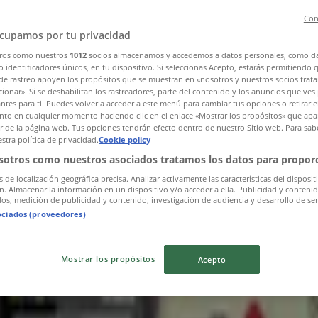
Con
cupamos por tu privacidad
ros como nuestros
1012
socios almacenamos y accedemos a datos personales, como d
 identificadores únicos, en tu dispositivo. Si seleccionas Acepto, estarás permitiendo 
de rastreo apoyen los propósitos que se muestran en «nosotros y nuestros socios trat
ionar». Si se deshabilitan los rastreadores, parte del contenido y los anuncios que ves
antes para ti. Puedes volver a acceder a este menú para cambiar tus opciones o retirar e
to en cualquier momento haciendo clic en el enlace «Mostrar los propósitos» que apar
or de la página web. Tus opciones tendrán efecto dentro de nuestro Sitio web. Para sab
stra política de privacidad.
Cookie policy
sotros como nuestros asociados tratamos los datos para proporc
s de localización geográfica precisa. Analizar activamente las características del disposit
ón. Almacenar la información en un dispositivo y/o acceder a ella. Publicidad y conteni
os, medición de publicidad y contenido, investigación de audiencia y desarrollo de ser
ociados (proveedores)
Mostrar los propósitos
Acepto