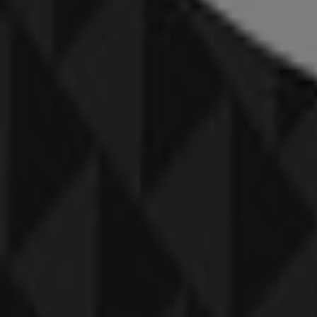
Julie Sandlau
Storetorv 717, Gentofte
1.0 km
Julie Sandlau
Værnedamsvej 9, Frederiksberg
1.4 km