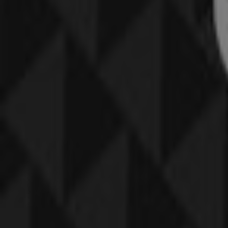
Julie Sandlau
Frederiksberg Centret, Frederiksberg
2.3 km
Julie Sandlau i København — Butikker, åbningstider og t
Andre kataloger af Mode i Københa
Dansk Outlet
Toptilbud og rabatter
Udløber 16.8
København