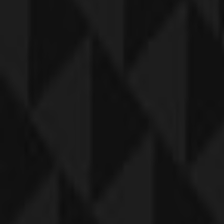
Udløber i dag
Dansk Outlet
Dansk Outlet Tilbudsavis
Udløber i dag
København
Forventet
Bruuns Bazaar
Bruuns Bazaar Tilbudsavis
Udløber 18.8
København
Forventet