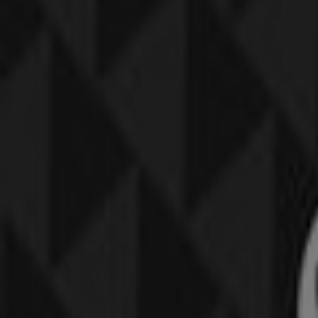
Julie Sandlau
Valbylanggade 32, København
1.5 km
Julie Sandlau
Østerbrogade 110, København
2.0 km