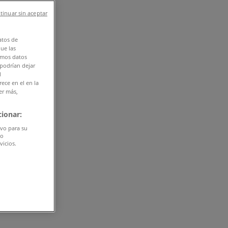
tinuar sin aceptar
atos de
que las
amos datos
 podrían dejar
l
ece en el en la
er más,
ionar:
ivo para su
do
vicios.