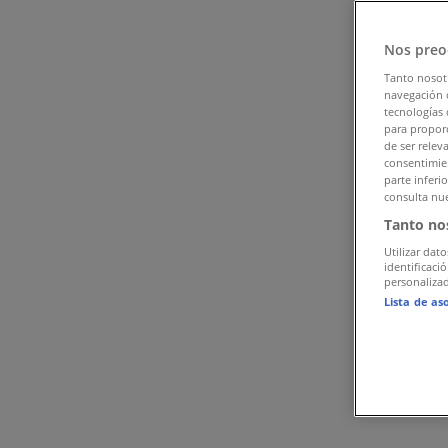
Følg for at få tilbud
Nos preo
Tiendeo i København
»
Tanto nosot
Mode Tilbud i København
»
navegación o
tecnologías 
Julie Sandlau i København
para proporc
de ser relev
consentimien
Hurtigt kig på Julie Sandlau tilbud i
parte inferi
consulta nue
Tanto no
Kategori:
Mode
Utilizar dato
identificaci
Annoncering
personalizad
Lista de as