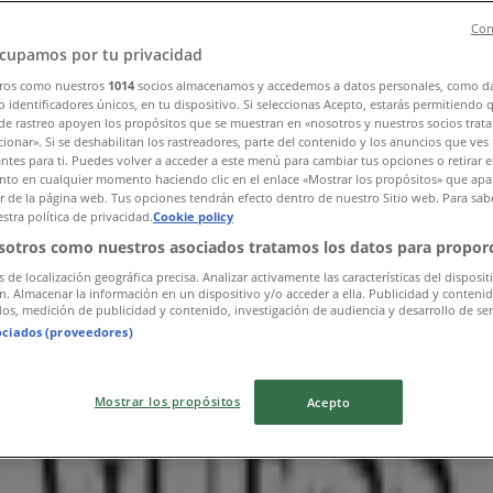
Con
cupamos por tu privacidad
ros como nuestros
1014
socios almacenamos y accedemos a datos personales, como d
 identificadores únicos, en tu dispositivo. Si seleccionas Acepto, estarás permitiendo 
de rastreo apoyen los propósitos que se muestran en «nosotros y nuestros socios trat
ionar». Si se deshabilitan los rastreadores, parte del contenido y los anuncios que ves
antes para ti. Puedes volver a acceder a este menú para cambiar tus opciones o retirar e
to en cualquier momento haciendo clic en el enlace «Mostrar los propósitos» que apar
 København
or de la página web. Tus opciones tendrán efecto dentro de nuestro Sitio web. Para sab
stra política de privacidad.
Cookie policy
sotros como nuestros asociados tratamos los datos para proporc
s de localización geográfica precisa. Analizar activamente las características del disposit
ón. Almacenar la información en un dispositivo y/o acceder a ella. Publicidad y conteni
os, medición de publicidad y contenido, investigación de audiencia y desarrollo de ser
ociados (proveedores)
Mostrar los propósitos
Acepto