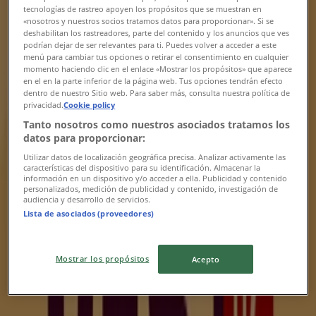
tecnologías de rastreo apoyen los propósitos que se muestran en
«nosotros y nuestros socios tratamos datos para proporcionar». Si se
deshabilitan los rastreadores, parte del contenido y los anuncios que ves
podrían dejar de ser relevantes para ti. Puedes volver a acceder a este
menú para cambiar tus opciones o retirar el consentimiento en cualquier
momento haciendo clic en el enlace «Mostrar los propósitos» que aparece
en el en la parte inferior de la página web. Tus opciones tendrán efecto
dentro de nuestro Sitio web. Para saber más, consulta nuestra política de
privacidad.
Cookie policy
{"numCatalogs":0}
Tanto nosotros como nuestros asociados tratamos los
datos para proporcionar:
Tidsplaner og adresser Muuto
Utilizar datos de localización geográfica precisa. Analizar activamente las
características del dispositivo para su identificación. Almacenar la
información en un dispositivo y/o acceder a ella. Publicidad y contenido
personalizados, medición de publicidad y contenido, investigación de
audiencia y desarrollo de servicios.
Muuto
Lista de asociados (proveedores)
Vestergade 10B, Køge
Mostrar los propósitos
330 m
Acepto