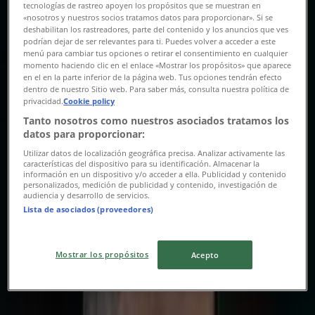
tecnologías de rastreo apoyen los propósitos que se muestran en
«nosotros y nuestros socios tratamos datos para proporcionar». Si se
deshabilitan los rastreadores, parte del contenido y los anuncios que ves
podrían dejar de ser relevantes para ti. Puedes volver a acceder a este
menú para cambiar tus opciones o retirar el consentimiento en cualquier
momento haciendo clic en el enlace «Mostrar los propósitos» que aparece
en el en la parte inferior de la página web. Tus opciones tendrán efecto
dentro de nuestro Sitio web. Para saber más, consulta nuestra política de
privacidad.
Cookie policy
Tanto nosotros como nuestros asociados tratamos los
datos para proporcionar:
{"numCatalogs":0}
Utilizar datos de localización geográfica precisa. Analizar activamente las
características del dispositivo para su identificación. Almacenar la
Tidsplaner og adresser Thiele
información en un dispositivo y/o acceder a ella. Publicidad y contenido
personalizados, medición de publicidad y contenido, investigación de
audiencia y desarrollo de servicios.
Lista de asociados (proveedores)
Thiele
Mostrar los propósitos
Acepto
Dania 2, Næstved
279 m