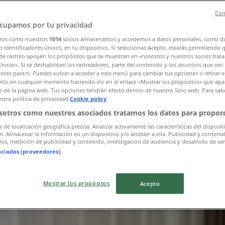
Con
cupamos por tu privacidad
ros como nuestros
1014
socios almacenamos y accedemos a datos personales, como d
 identificadores únicos, en tu dispositivo. Si seleccionas Acepto, estarás permitiendo 
de rastreo apoyen los propósitos que se muestran en «nosotros y nuestros socios trat
ionar». Si se deshabilitan los rastreadores, parte del contenido y los anuncios que ves
antes para ti. Puedes volver a acceder a este menú para cambiar tus opciones o retirar e
to en cualquier momento haciendo clic en el enlace «Mostrar los propósitos» que apar
Viborg
or de la página web. Tus opciones tendrán efecto dentro de nuestro Sitio web. Para sab
stra política de privacidad.
Cookie policy
sotros como nuestros asociados tratamos los datos para proporc
s de localización geográfica precisa. Analizar activamente las características del disposit
ón. Almacenar la información en un dispositivo y/o acceder a ella. Publicidad y conteni
os, medición de publicidad y contenido, investigación de audiencia y desarrollo de ser
ociados (proveedores)
Mostrar los propósitos
Acepto