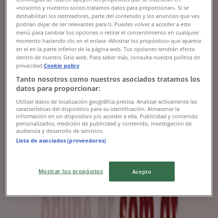
«nosotros y nuestros socios tratamos datos para proporcionar». Si se
deshabilitan los rastreadores, parte del contenido y los anuncios que ves
podrían dejar de ser relevantes para ti. Puedes volver a acceder a este
Skousen
menú para cambiar tus opciones o retirar el consentimiento en cualquier
momento haciendo clic en el enlace «Mostrar los propósitos» que aparece
en el en la parte inferior de la página web. Tus opciones tendrán efecto
Skousen Tilbudsavis
dentro de nuestro Sitio web. Para saber más, consulta nuestra política de
privacidad.
Cookie policy
Udløber 8.8
Tanto nosotros como nuestros asociados tratamos los
{"numCatalogs":1}
datos para proporcionar:
Utilizar datos de localización geográfica precisa. Analizar activamente las
Tidsplaner og adresser Skousen
características del dispositivo para su identificación. Almacenar la
información en un dispositivo y/o acceder a ella. Publicidad y contenido
personalizados, medición de publicidad y contenido, investigación de
audiencia y desarrollo de servicios.
Lista de asociados (proveedores)
Skousen
Østergade 71-75, Brønderslev
Mostrar los propósitos
Acepto
1.0 km
Lukket