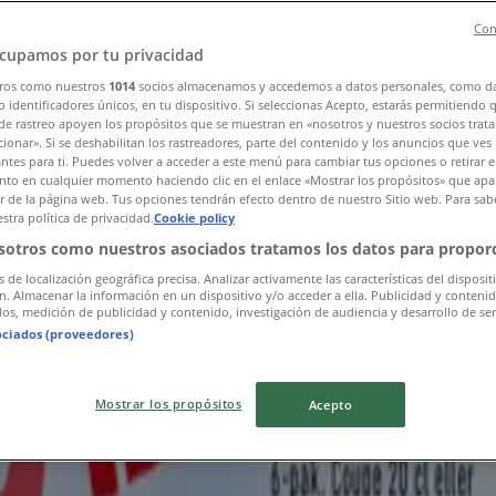
Con
cupamos por tu privacidad
ros como nuestros
1014
socios almacenamos y accedemos a datos personales, como d
 identificadores únicos, en tu dispositivo. Si seleccionas Acepto, estarás permitiendo 
de rastreo apoyen los propósitos que se muestran en «nosotros y nuestros socios trat
ionar». Si se deshabilitan los rastreadores, parte del contenido y los anuncios que ves
antes para ti. Puedes volver a acceder a este menú para cambiar tus opciones o retirar e
to en cualquier momento haciendo clic en el enlace «Mostrar los propósitos» que apar
or de la página web. Tus opciones tendrán efecto dentro de nuestro Sitio web. Para sab
stra política de privacidad.
Cookie policy
sotros como nuestros asociados tratamos los datos para proporc
s de localización geográfica precisa. Analizar activamente las características del disposit
ón. Almacenar la información en un dispositivo y/o acceder a ella. Publicidad y conteni
os, medición de publicidad y contenido, investigación de audiencia y desarrollo de ser
ociados (proveedores)
Mostrar los propósitos
Acepto