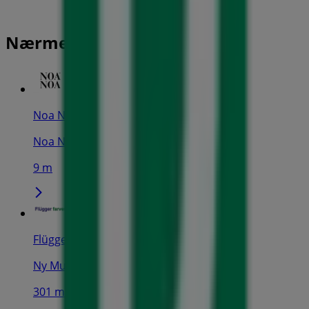
Nærmeste butikker
Noa Noa
Noa Noa miniature, Aabenraa
9 m
Flügger
Ny Munkegade 5, Århus
301 m