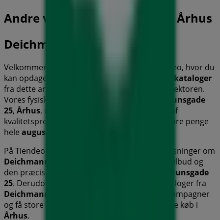
Andre virksomheder i Mode i Århus
Deichmann
Velkommen til
Deichmann
butikken på Tiendeo, hvor du
kan opdage de bedste
tilbud
,
kampagner
og
kataloger
fra dette anerkendte mærke inden for
Mode
sektoren.
Vores fysiske butik er beliggende på
M.P. Bruunsgade
25
,
Århus
, og her vil du finde et bredt udvalg af
kvalitetsprodukter, der hjælper dig med at spare penge
hele
august 2026
.
På Tiendeo tilbyder vi alle de opdaterede oplysninger om
Deichmann
, såsom åbningstider, eksklusive tilbud og
den præcise placering af butikken på
M.P. Bruunsgade
25
. Derudover får du adgang til de nyeste kataloger fra
Deichmann
, hvor du kan opdage de nyeste kampagner
og få store rabatter på
Mode
produkter til dine køb i
Århus
.