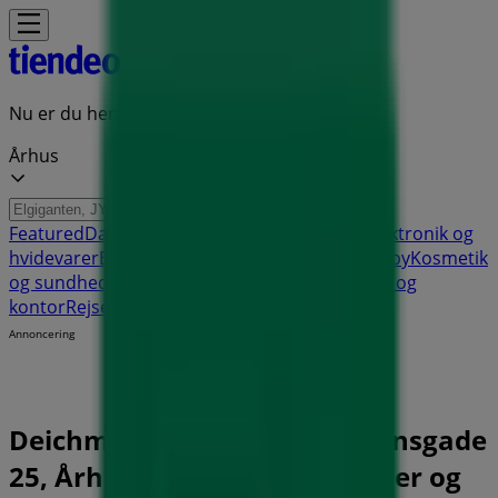
Nu er du her:
Århus
Featured
Dagligvarer
Hjem og møbler
Mode
Elektronik og
hvidevarer
Byggemarkeder
Sport
Legetøj og baby
Kosmetik
og sundhed
Biler og motor
Restauranter
Bøger og
kontor
Rejse
Banker
Annoncering
Deichmann butik - M.P. Bruunsgade
25, Århus - Tilbud, åbningstider og