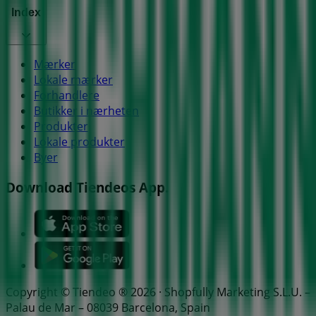
Index
Mærker
Lokale mærker
Forhandlere
Butikker i nærheten
Produkter
Lokale produkter
Byer
Download Tiendeos App.
Copyright © Tiendeo ® 2026 · Shopfully Marketing S.L.U. –
Palau de Mar – 08039 Barcelona, Spain