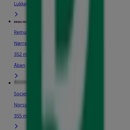
Lukket
Rema 1000
Nørre Allé 24-26, Århus
352 m
Åben
Society of Lifestyle
Norsgade 1, Århus
355 m