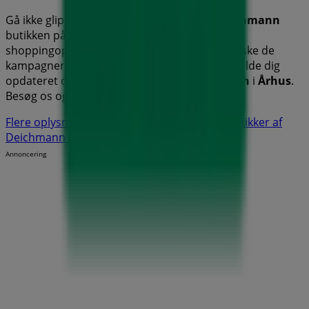
Gå ikke glip af muligheden for at besøge
Deichmann
butikken på
M.P. Bruunsgade 25
for en fuld
shoppingoplevelse. Vi inviterer dig til at udforske de
kampagner, vi har til dig i denne
august
og holde dig
opdateret om de bedste tilbud fra
Deichmann
i
Århus
.
Besøg os og begynd at spare i dag!
Flere oplysninger om Deichmann
Se andre butikker af
Deichmann i Århus
Annoncering