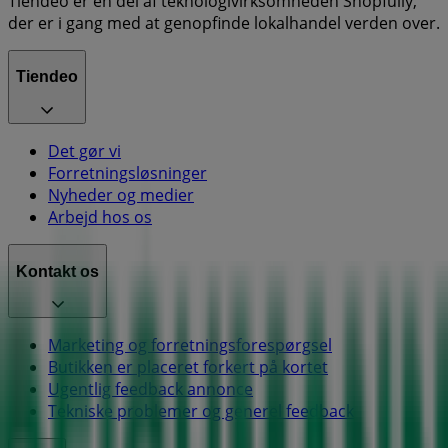
Tiendeo er en del af teknologivirksomheden Shopfully,
der er i gang med at genopfinde lokalhandel verden over.
Tiendeo
Det gør vi
Forretningsløsninger
Nyheder og medier
Arbejd hos os
Kontakt os
Marketing og forretningsforespørgsel
Butikken er placeret forkert på kortet
Ugentlig feedback annonce
Tekniske problemer og generel feedback