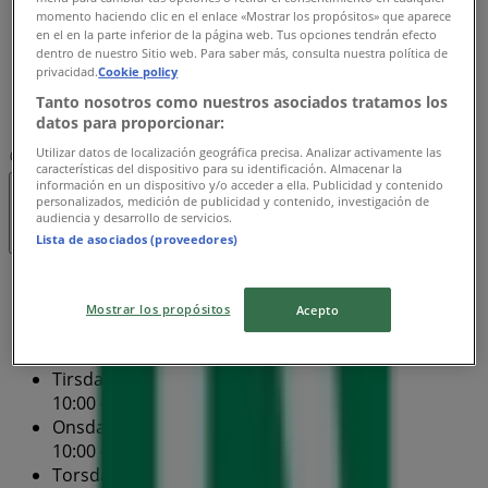
momento haciendo clic en el enlace «Mostrar los propósitos» que aparece
10:00 - 20:00
en el en la parte inferior de la página web. Tus opciones tendrán efecto
Fredag
dentro de nuestro Sitio web. Para saber más, consulta nuestra política de
10:00 - 20:00
privacidad.
Cookie policy
Lørdag
Tanto nosotros como nuestros asociados tratamos los
10:00 - 17:00
datos para proporcionar:
Utilizar datos de localización geográfica precisa. Analizar activamente las
Kort
88 80 91 50
características del dispositivo para su identificación. Almacenar la
información en un dispositivo y/o acceder a ella. Publicidad y contenido
personalizados, medición de publicidad y contenido, investigación de
Lukket
audiencia y desarrollo de servicios.
Lista de asociados (proveedores)
Søndag
10:00 - 17:00
Mostrar los propósitos
Acepto
Mandag
10:00 - 20:00
Tirsdag
10:00 - 20:00
Onsdag
10:00 - 20:00
Torsdag