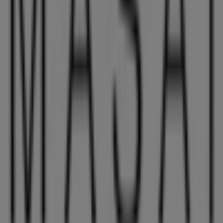
Sportmaster
Peder Møllers Plads 21, Brønderslev
361 m
Lukket
Andre virksomheder i Mode i
Brønderslev
Masai
Velkommen til
Masai
butikken på Tiendeo, hvor du kan
opdage de bedste
tilbud
,
kampagner
og
kataloger
fra
dette anerkendte mærke inden for
Mode
sektoren. Vores