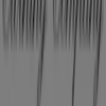
Nyheder og medier
Arbejd hos os
Kontakt os
Marketing og forretningsforespørgsel
Butikken er placeret forkert på kortet
Ugentlig feedback annonce
Tekniske problemer og generel feedback
Index
Mærker
Lokale mærker
Forhandlere
Butikker i nærheten
Produkter