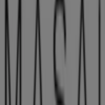
Algade 1, Brønderslev
345 m
Society of Lifestyle
Algade 7, Brønderslev
354 m
Wheat
Bredgade 5, Aalborg
358 m