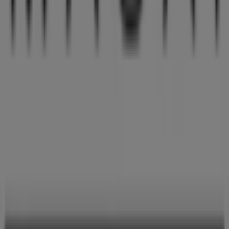
fysiske butik er beliggende på
Nygade 26-30
,
Brønderslev
, og her vil du finde et bredt udvalg af
kvalitetsprodukter, der hjælper dig med at spare penge
hele
august 2026
.
På Tiendeo tilbyder vi alle de opdaterede oplysninger om
Masai
, såsom åbningstider, eksklusive tilbud og den
præcise placering af butikken på
Nygade 26-30
.
Derudover får du adgang til de nyeste kataloger fra
Masai
, hvor du kan opdage de nyeste kampagner og få
store rabatter på
Mode
produkter til dine køb i
Brønderslev
.
Gå ikke glip af muligheden for at besøge
Masai
butikken
på
Nygade 26-30
for en fuld shoppingoplevelse. Vi
inviterer dig til at udforske de kampagner, vi har til dig i
denne
august
og holde dig opdateret om de bedste
tilbud fra
Masai
i
Brønderslev
. Besøg os og begynd at
spare i dag!
Flere oplysninger om Masai
Se andre butikker af Masai i