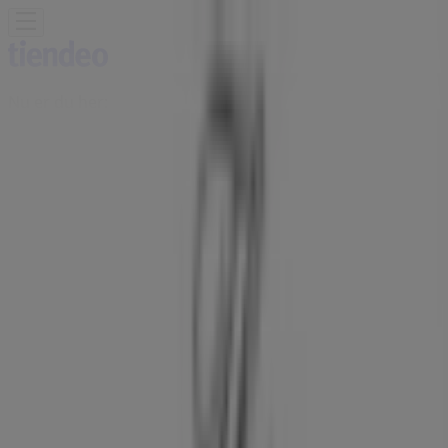
Nu er du her:
Brønderslev
Featured
Dagligvarer
Hjem og møbler
Mode
Elektronik og
hvidevarer
Byggemarkeder
Sport
Legetøj og baby
Kosmetik
og sundhed
Biler og motor
Restauranter
Bøger og
kontor
Rejse
Banker
Annoncering
Masai butik - Nygade 26-30,
Brønderslev - Tilbud, åbningstider