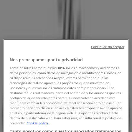
og telefonnummer
Tiendeo i Brønderslev
»
Mode Tilbud i Brønderslev
»
Masai i Brønderslev
»
Masai | Nygade 26-30
Continuar sin aceptar
Kort
98821966
Kort
98821966
Nos preocupamos por tu privacidad
Tanto nosotros como nuestros
1014
socios almacenamos y accedemos a
Vi offentliggør snart tilbud fra Masai
datos personales, como datos de navegación o identificadores únicos, en
tu dispositivo. Si seleccionas Acepto, estarás permitiendo que las
Annoncering
tecnologías de rastreo apoyen los propósitos que se muestran en
«nosotros y nuestros socios tratamos datos para proporcionar». Si se
deshabilitan los rastreadores, parte del contenido y los anuncios que ves
podrían dejar de ser relevantes para ti. Puedes volver a acceder a este
menú para cambiar tus opciones o retirar el consentimiento en cualquier
momento haciendo clic en el enlace «Mostrar los propósitos» que aparece
en el en la parte inferior de la página web. Tus opciones tendrán efecto
dentro de nuestro Sitio web. Para saber más, consulta nuestra política de
privacidad.
Cookie policy
Tanto nosotros como nuestros asociados tratamos los