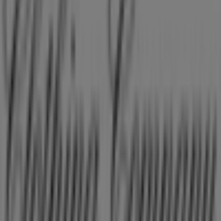
Tiendeo er en del af teknologivirksomheden Shopfully,
der er i gang med at genopfinde lokalhandel verden over.
Tiendeo
Det gør vi
Forretningsløsninger