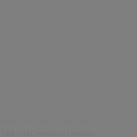
Mærker
Lokale mærker
Forhandlere
Butikker i nærheten
Produkter
Lokale produkter
Byer
Download Tiendeos App.
Copyright © Tiendeo ® 2026 · Shopfully Marketing S.L.U. –
Palau de Mar – 08039 Barcelona, Spain
Vilkår og betingelser
Fortrolighedspolitik