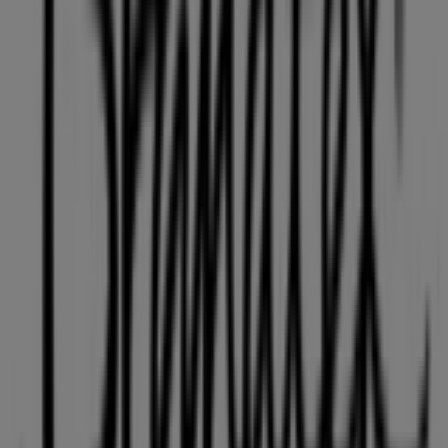
Brandtex
Velkommen til
Brandtex
butikken på Tiendeo, hvor du
kan opdage de bedste
tilbud
,
kampagner
og
kataloger
fra dette anerkendte mærke inden for
Mode
sektoren.
Vores fysiske butik er beliggende på
Strandby Kirkevej
94-100
,
Esbjerg
, og her vil du finde et bredt udvalg af
kvalitetsprodukter, der hjælper dig med at spare penge
hele
august 2026
.
På Tiendeo tilbyder vi alle de opdaterede oplysninger om
Brandtex
, såsom åbningstider, eksklusive tilbud og den
præcise placering af butikken på
Strandby Kirkevej 94-
100
. Derudover får du adgang til de nyeste kataloger fra
Brandtex
, hvor du kan opdage de nyeste kampagner og
få store rabatter på
Mode
produkter til dine køb i
Esbjerg
.
Gå ikke glip af muligheden for at besøge
Brandtex