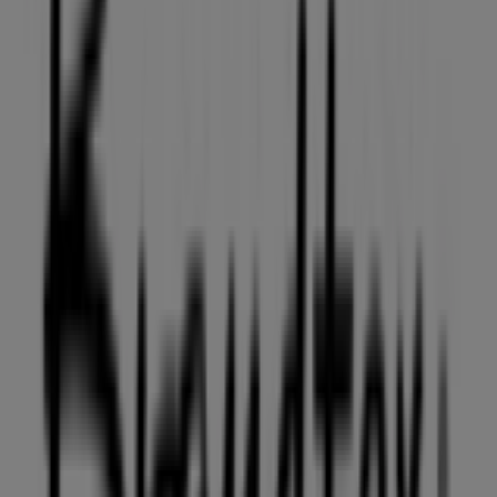
NærKØB
Torvegade 51, Esbjerg
232 m
Åben
Society of Lifestyle
Torvegade 34, Esbjerg
234 m
Andre virksomheder i Mode i
Esbjerg