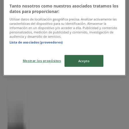
Tanto nosotros como nuestros asociados tratamos los
datos para proporcionar:
Utilizar datos de localización geográfica precisa. Analizar activamente las
características del dispositivo para su identificación. Almacenar la
información en un dispositivo y/o acceder a ella. Publicidad y contenido
personalizados, medición de publicidad y contenido, investigación de
Nærmeste butikker
audiencia y desarrollo de servicios.
Lista de asociados (proveedores)
Mostrar los propósitos
Acepto
Eton
Torvegade 42, Esbjerg
199 m
Lukket