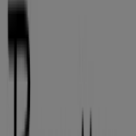
Mr
Torvegade 42, Esbjerg
199 m
Lukket
Helsam
Torvegade 36, Esbjerg
221 m
Lukket