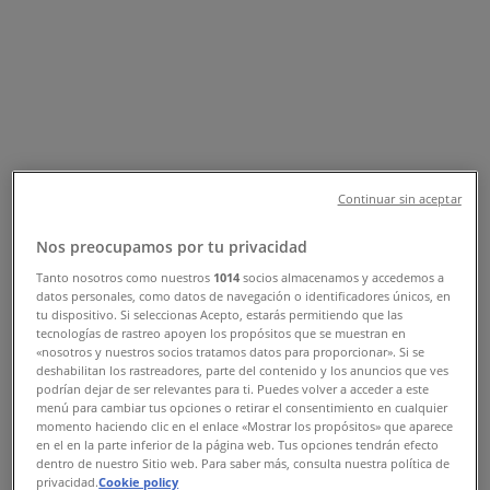
åbningstider og telefonnummer
Tiendeo i Esbjerg
»
Mode Tilbud i Esbjerg
»
Brandtex i Esbjerg
»
Brandtex | Strandby Kirkevej 94-100
Kort
Continuar sin aceptar
Kort
Nos preocupamos por tu privacidad
Vi offentliggør snart tilbud fra Brandtex
Tanto nosotros como nuestros
1014
socios almacenamos y accedemos a
datos personales, como datos de navegación o identificadores únicos, en
Annoncering
tu dispositivo. Si seleccionas Acepto, estarás permitiendo que las
tecnologías de rastreo apoyen los propósitos que se muestran en
«nosotros y nuestros socios tratamos datos para proporcionar». Si se
deshabilitan los rastreadores, parte del contenido y los anuncios que ves
podrían dejar de ser relevantes para ti. Puedes volver a acceder a este
menú para cambiar tus opciones o retirar el consentimiento en cualquier
momento haciendo clic en el enlace «Mostrar los propósitos» que aparece
en el en la parte inferior de la página web. Tus opciones tendrán efecto
dentro de nuestro Sitio web. Para saber más, consulta nuestra política de
privacidad.
Cookie policy