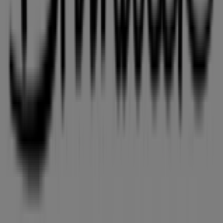
butikken på
Strandby Kirkevej 94-100
for en fuld
shoppingoplevelse. Vi inviterer dig til at udforske de
kampagner, vi har til dig i denne
august
og holde dig
opdateret om de bedste tilbud fra
Brandtex
i
Esbjerg
.
Besøg os og begynd at spare i dag!
Flere oplysninger om Brandtex
Se andre butikker af
Brandtex i Esbjerg
Annoncering