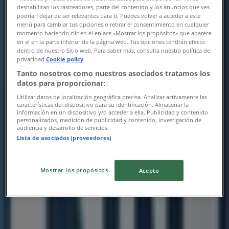
09:30 - 18:00
deshabilitan los rastreadores, parte del contenido y los anuncios que ves
Torsdag
podrían dejar de ser relevantes para ti. Puedes volver a acceder a este
menú para cambiar tus opciones o retirar el consentimiento en cualquier
09:30 - 18:00
momento haciendo clic en el enlace «Mostrar los propósitos» que aparece
Fredag
en el en la parte inferior de la página web. Tus opciones tendrán efecto
09:30 - 18:00
dentro de nuestro Sitio web. Para saber más, consulta nuestra política de
privacidad.
Cookie policy
Lørdag
09:00 - 15:00
Tanto nosotros como nuestros asociados tratamos los
datos para proporcionar:
Kort
49135504
Utilizar datos de localización geográfica precisa. Analizar activamente las
características del dispositivo para su identificación. Almacenar la
Lukket
información en un dispositivo y/o acceder a ella. Publicidad y contenido
personalizados, medición de publicidad y contenido, investigación de
audiencia y desarrollo de servicios.
Lista de asociados (proveedores)
Søndag
Lukket
Mostrar los propósitos
Acepto
Mandag
09:30 - 18:00
Tirsdag
09:30 - 18:00