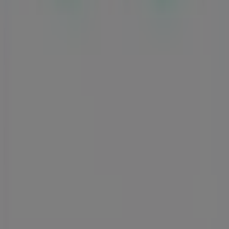
Nyheder og medier
Arbejd hos os
Kontakt os
Marketing og forretningsforespørgsel
Butikken er placeret forkert på kortet
Ugentlig feedback annonce
Tekniske problemer og generel feedback
Index
Mærker
Lokale mærker
Forhandlere
Butikker i nærheten
Produkter