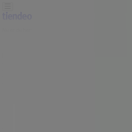
Nu er du her:
Herning
Featured
Dagligvarer
Hjem og møbler
Mode
Elektronik og
hvidevarer
Byggemarkeder
Sport
Legetøj og baby
Kosmetik
og sundhed
Biler og motor
Restauranter
Bøger og
kontor
Rejse
Banker
Annoncering
Louis Nielsen butikker i Herning -
Åbningstider, telefonnummer og