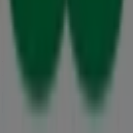
Tiendeo er en del af teknologivirksomheden Shopfully,
der er i gang med at genopfinde lokalhandel verden over.
Tiendeo
Det gør vi
Forretningsløsninger