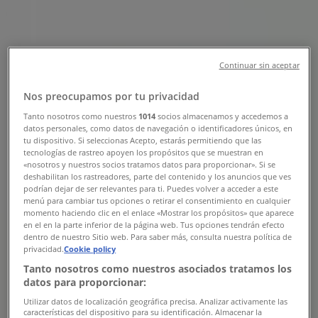
adresser
Tiendeo i Herning
»
Mode Tilbud i Herning
»
Continuar sin aceptar
Louis Nielsen i Herning
»
Nos preocupamos por tu privacidad
Louis Nielsen butikker i Herning
Tanto nosotros como nuestros
1014
socios almacenamos y accedemos a
datos personales, como datos de navegación o identificadores únicos, en
tu dispositivo. Si seleccionas Acepto, estarás permitiendo que las
tecnologías de rastreo apoyen los propósitos que se muestran en
«nosotros y nuestros socios tratamos datos para proporcionar». Si se
Louis Nielsen
deshabilitan los rastreadores, parte del contenido y los anuncios que ves
podrían dejar de ser relevantes para ti. Puedes volver a acceder a este
Østergade 1B, Herning
menú para cambiar tus opciones o retirar el consentimiento en cualquier
momento haciendo clic en el enlace «Mostrar los propósitos» que aparece
530 m
en el en la parte inferior de la página web. Tus opciones tendrán efecto
dentro de nuestro Sitio web. Para saber más, consulta nuestra política de
Lukket
privacidad.
Cookie policy
Tanto nosotros como nuestros asociados tratamos los
datos para proporcionar:
Utilizar datos de localización geográfica precisa. Analizar activamente las
características del dispositivo para su identificación. Almacenar la