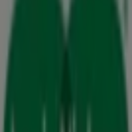
Vi offentliggør snart tilbud fra Louis Nielsen
Byer med Louis Nielsen butikker
Louis Nielsen i Ikast
Louis Nielsen i Holstebro
Louis
Nielsen i Rønde
Louis Nielsen i Viborg
Louis Nielsen i
Skive
Louis Nielsen i Vejle
Louis Nielsen i Horsens
Louis Nielsen i Skanderborg
Louis Nielsen i Odder
Louis Nielsen i Esbjerg
Louis Nielsen i Randers
Louis
Nielsen i Kolding
Se flere byer
Andre virksomheder i Mode i
Herning
Louis Nielsen