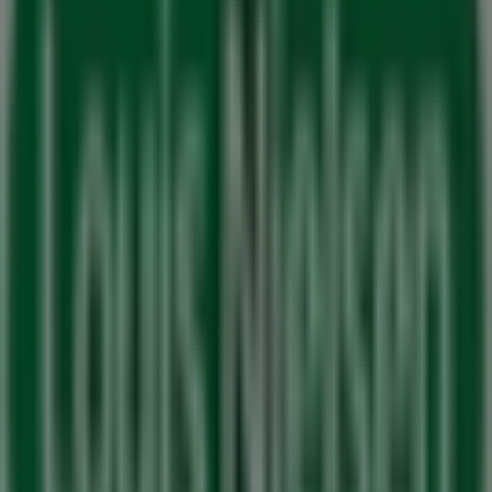
Velkommen til Tiendeo! Her kan du ikke kun finde de
bedste
tilbud
,
kataloger
og
kampagner
, men også
opdage de mest populære butikker i
Herning
. I løbet af
august 2026
kan du lære alt om de nyeste opdateringer
fra
Louis Nielsen
samt finde placeringer og oplysninger
om de nærmeste butikker i
Herning
.
Hos Tiendeo får du adgang til
kampagner
og rabatter,
men også til information om fysiske butikker i din by.
Gennemse
Louis Nielsen
's kataloger, find butikker i
Herning
, og opdag produkter med store rabatter, så du
kan spare penge i
august
. Derudover giver vi dig præcise
placeringer, åbningstider og alle de nødvendige
oplysninger for at gøre din shoppingoplevelse så nem
som muligt.
Gå ikke glip af
Louis Nielsen
's
tilbud
i butikkerne i
Herning
, og hold dig opdateret med de bedste priser i
løbet af
august 2026
. På Tiendeo finder du altid de
bedste butikker og shoppingmuligheder i
Herning
.
Begynd din søgning nu!