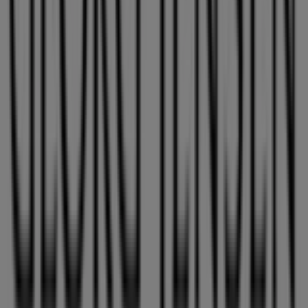
89 m
Åben
Matas
Metropol, Østergade 30 st. 26, niv. 3, Hjørring
101 m
Åben
BOGhandleren
Strømgade 6, Hjørring