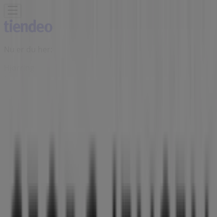
Nu er du her:
Hjørring
Featured
Dagligvarer
Hjem og møbler
Mode
Elektronik og
hvidevarer
Byggemarkeder
Sport
Legetøj og baby
Kosmetik
og sundhed
Biler og motor
Restauranter
Bøger og
kontor
Rejse
Banker
Annoncering
Georg Jensen butik - Hørmestedvej
342, Hjørring - Tilbud, åbningstider