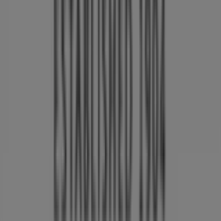
Tiendeo er en del af teknologivirksomheden Shopfully,
der er i gang med at genopfinde lokalhandel verden over.
Tiendeo