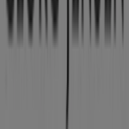
101 m
Åben
Thiele
Metropol, Østergade 30, butik 41, Hjørring
101 m
Åben
Andre virksomheder i Hjem og
møbler i Hjørring
Georg Jensen