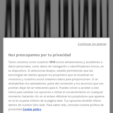
og telefonnummer
Tiendeo i Hjørring
»
Hjem og møbler Tilbud i Hjørring
»
Georg Jensen i Hjørring
»
Georg Jensen | Hørmestedvej 342
Continuar sin aceptar
Kort
+45 98 93 61 55
Kort
+45 98 93 61 55
Nos preocupamos por tu privacidad
Vi offentliggør snart tilbud fra Georg Jensen
Tanto nosotros como nuestros
1014
socios almacenamos y accedemos a
datos personales, como datos de navegación o identificadores únicos, en
tu dispositivo. Si seleccionas Acepto, estarás permitiendo que las
Annoncering
tecnologías de rastreo apoyen los propósitos que se muestran en
«nosotros y nuestros socios tratamos datos para proporcionar». Si se
deshabilitan los rastreadores, parte del contenido y los anuncios que ves
podrían dejar de ser relevantes para ti. Puedes volver a acceder a este
menú para cambiar tus opciones o retirar el consentimiento en cualquier
momento haciendo clic en el enlace «Mostrar los propósitos» que aparece
en el en la parte inferior de la página web. Tus opciones tendrán efecto
dentro de nuestro Sitio web. Para saber más, consulta nuestra política de
privacidad.
Cookie policy