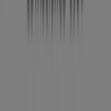
Det gør vi
Forretningsløsninger
Nyheder og medier
Arbejd hos os
Kontakt os
Marketing og forretningsforespørgsel
Butikken er placeret forkert på kortet
Ugentlig feedback annonce
Tekniske problemer og generel feedback
Index
Mærker