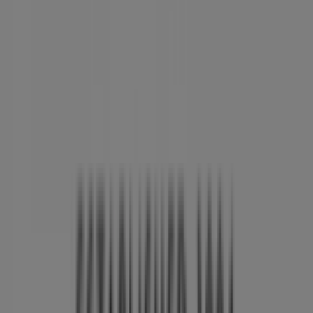
kampagner, vi har til dig i denne
august
og holde dig
opdateret om de bedste tilbud fra
Georg Jensen
i
Hjørring
. Besøg os og begynd at spare i dag!
Flere oplysninger om Georg Jensen
Se andre butikker af
Georg Jensen i Hjørring
Annoncering