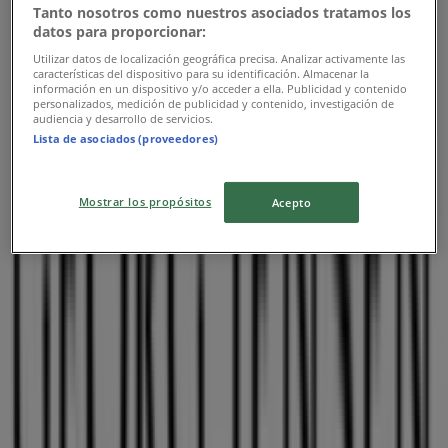
Tanto nosotros como nuestros asociados tratamos los
datos para proporcionar:
Utilizar datos de localización geográfica precisa. Analizar activamente las
características del dispositivo para su identificación. Almacenar la
información en un dispositivo y/o acceder a ella. Publicidad y contenido
personalizados, medición de publicidad y contenido, investigación de
audiencia y desarrollo de servicios.
Nærmeste butikker
Lista de asociados (proveedores)
Mostrar los propósitos
Acepto
Brio
Bispetorv 4 Tel: 35463114, Hjørring
28 m
YouSee
Østergade 22, Hjørring