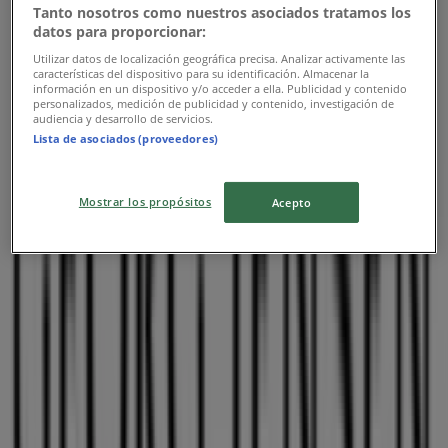
Tanto nosotros como nuestros asociados tratamos los
datos para proporcionar:
Utilizar datos de localización geográfica precisa. Analizar activamente las
características del dispositivo para su identificación. Almacenar la
información en un dispositivo y/o acceder a ella. Publicidad y contenido
personalizados, medición de publicidad y contenido, investigación de
audiencia y desarrollo de servicios.
Nærmeste butikker
Lista de asociados (proveedores)
Mostrar los propósitos
Acepto
Brio
Bispetorv 4 Tel: 35463114, Hjørring
28 m
YouSee
Østergade 22, Hjørring