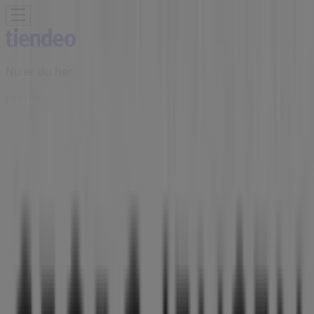
Nu er du her:
Hjørring
Featured
Dagligvarer
Hjem og møbler
Mode
Elektronik og
hvidevarer
Byggemarkeder
Sport
Legetøj og baby
Kosmetik
og sundhed
Biler og motor
Restauranter
Bøger og
kontor
Rejse
Banker
Annoncering
Georg Jensen butik - Sct. Olai Plads
1, Hjørring - Tilbud, åbningstider og