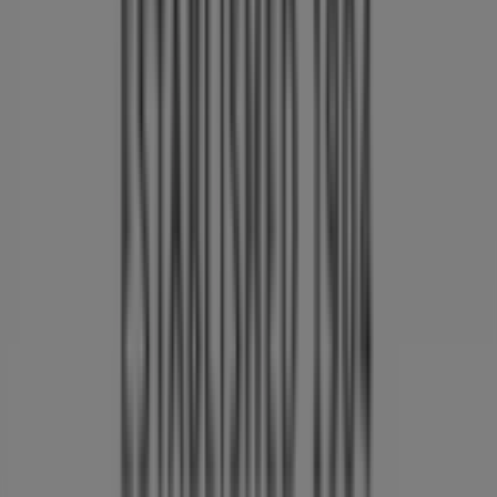
Tiendeo er en del af teknologivirksomheden Shopfully,
der er i gang med at genopfinde lokalhandel verden over.
Tiendeo