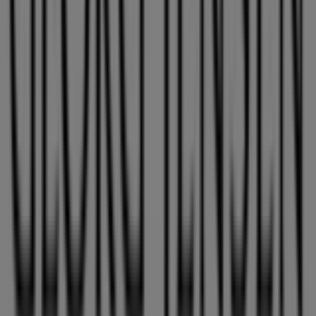
89 m
Lukket
Matas
Metropol, Østergade 30 st. 26, niv. 3, Hjørring
101 m
Lukket
BOGhandleren
Strømgade 6, Hjørring