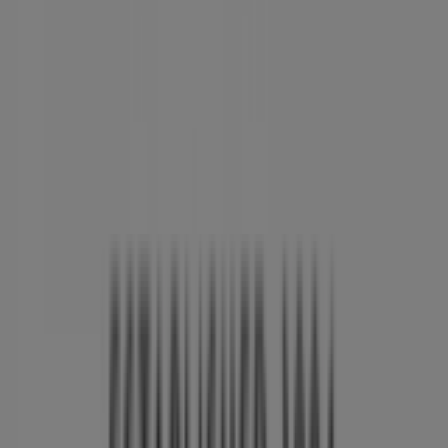
kampagner, vi har til dig i denne
august
og holde dig
opdateret om de bedste tilbud fra
Georg Jensen
i
Hjørring
. Besøg os og begynd at spare i dag!
Flere oplysninger om Georg Jensen
Se andre butikker af
Georg Jensen i Hjørring
Annoncering