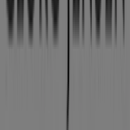
101 m
Lukket
Thiele
Metropol, Østergade 30, butik 41, Hjørring
101 m
Lukket
Andre virksomheder i Hjem og
møbler i Hjørring
Georg Jensen