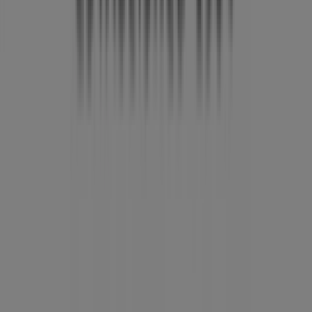
Det gør vi
Forretningsløsninger
Nyheder og medier
Arbejd hos os
Kontakt os
Marketing og forretningsforespørgsel
Butikken er placeret forkert på kortet
Ugentlig feedback annonce
Tekniske problemer og generel feedback
Index
Mærker