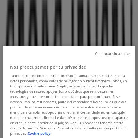
telefonnummer
Tiendeo i Hjørring
»
Hjem og møbler Tilbud i Hjørring
»
Georg Jensen i Hjørring
»
Georg Jensen | Sct. Olai Plads 1
Continuar sin aceptar
Kort
+45 98 90 00 27
Kort
+45 98 90 00 27
Nos preocupamos por tu privacidad
Vi offentliggør snart tilbud fra Georg Jensen
Tanto nosotros como nuestros
1014
socios almacenamos y accedemos a
datos personales, como datos de navegación o identificadores únicos, en
tu dispositivo. Si seleccionas Acepto, estarás permitiendo que las
Annoncering
tecnologías de rastreo apoyen los propósitos que se muestran en
«nosotros y nuestros socios tratamos datos para proporcionar». Si se
deshabilitan los rastreadores, parte del contenido y los anuncios que ves
podrían dejar de ser relevantes para ti. Puedes volver a acceder a este
menú para cambiar tus opciones o retirar el consentimiento en cualquier
momento haciendo clic en el enlace «Mostrar los propósitos» que aparece
en el en la parte inferior de la página web. Tus opciones tendrán efecto
dentro de nuestro Sitio web. Para saber más, consulta nuestra política de
privacidad.
Cookie policy