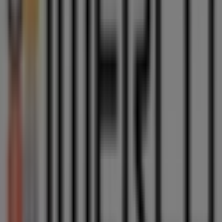
Alle Imerco kataloger
Imerco
Uge 32 foedselsdag
Udløber 30.8
Flere oplysninger om Imerco
Andre virksomheder i Hjem og