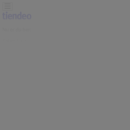
Nu er du her:
København
Featured
Dagligvarer
Hjem og møbler
Mode
Elektronik og
hvidevarer
Byggemarkeder
Sport
Legetøj og baby
Kosmetik
og sundhed
Biler og motor
Restauranter
Bøger og
kontor
Rejse
Banker
Annoncering
Imerco | Åbningstider, adresser og
telefonnummer