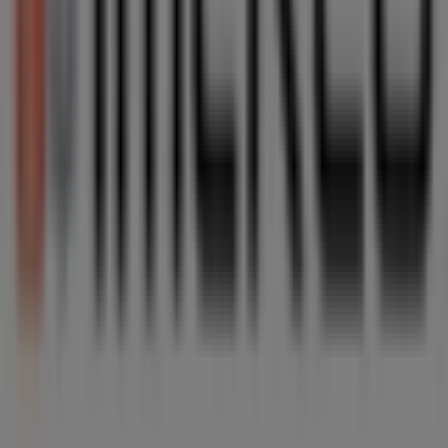
møbler
Imerco, alle tilbuddene lige ved
hånden
Velkommen til Tiendeo, det ideelle sted at opdage alle
Imerco
-butikker og få adgang til deres
tilbud
,
kataloger
og
kampagner
. I løbet af
august 2026
inviterer vi dig til
at udforske
Imerco
-butikker, en af de mest anerkendte
mærker inden for
Hjem og møbler
, og drage fordel af
deres seneste nyheder og rabatter.
På Tiendeo tilbyder vi en komplet guide til alle
Imerco
-
butikker, hvor du nemt kan finde placeringer,
åbningstider og vigtige oplysninger for en god
shoppingoplevelse. Derudover kan du få adgang til
eksklusive
kampagner
og opdage de største rabatter
tilgængelige i
august
.
Gå ikke glip af
Imerco
s
tilbud
, og hold dig opdateret med