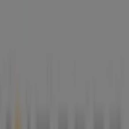
Åben
Annoncering
Imerco
Jernbanegade 6, Nykøbing Falster