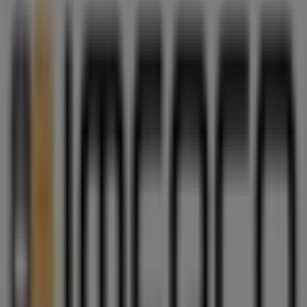
Åben
Imerco
Sct. Knudsgade 1, st., Ringsted
Åben
Annoncering