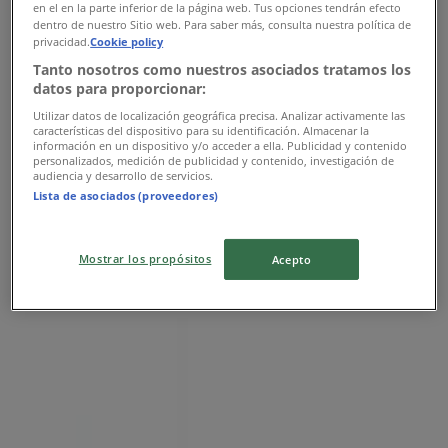
en el en la parte inferior de la página web. Tus opciones tendrán efecto
dentro de nuestro Sitio web. Para saber más, consulta nuestra política de
Esbjerg Storcenter, LM nr. 7, Esbjerg
privacidad.
Cookie policy
Tanto nosotros como nuestros asociados tratamos los
Åben
datos para proporcionar:
Utilizar datos de localización geográfica precisa. Analizar activamente las
características del dispositivo para su identificación. Almacenar la
información en un dispositivo y/o acceder a ella. Publicidad y contenido
personalizados, medición de publicidad y contenido, investigación de
audiencia y desarrollo de servicios.
Imerco
Lista de asociados (proveedores)
Rådhuspladsen 9, Slagelse
Åben
Mostrar los propósitos
Acepto
Imerco
Storegade 36, Sorø