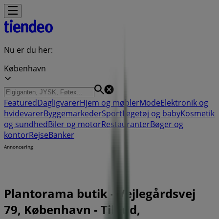
Nu er du her:
København
Featured
Dagligvarer
Hjem og møbler
Mode
Elektronik og
hvidevarer
Byggemarkeder
Sport
Legetøj og baby
Kosmetik
og sundhed
Biler og motor
Restauranter
Bøger og
kontor
Rejse
Banker
Annoncering
Plantorama butik - Vejlegårdsvej
79, København - Tilbud,