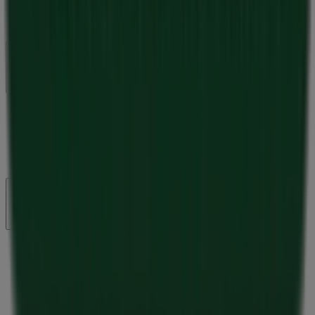
Nyheder og medier
Arbejd hos os
Kontakt os
Marketing og forretningsforespørgsel
Butikken er placeret forkert på kortet
Ugentlig feedback annonce
Tekniske problemer og generel feedback
Index
Mærker
Lokale mærker
Forhandlere
Butikker i nærheten
Produkter