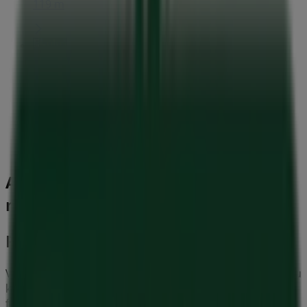
119 m
Elplus
Nørregade 16, Viborg
127 m
Andre virksomheder i Hjem og
møbler i København
Plantorama
Velkommen til
Plantorama
butikken på Tiendeo, hvor du
kan opdage de bedste
tilbud
,
kampagner
og
kataloger
fra dette anerkendte mærke inden for
Hjem og møbler