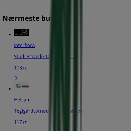
Nærmeste butikker
Interflora
Studiestræde 10, København
113 m
Helsam
Teglgårdsstræde 6, København
117 m