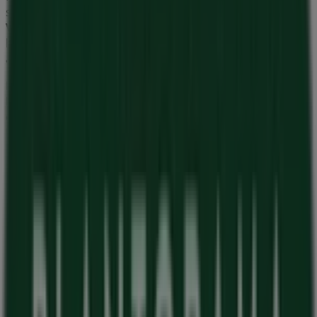
sektoren. Vores fysiske butik er beliggende på
Vejlegårdsvej 79
,
København
, og her vil du finde et
bredt udvalg af kvalitetsprodukter, der hjælper dig med
at spare penge hele
august 2026
.
På Tiendeo tilbyder vi alle de opdaterede oplysninger om
Plantorama
, såsom åbningstider, eksklusive tilbud og
den præcise placering af butikken på
Vejlegårdsvej 79
.
Derudover får du adgang til de nyeste kataloger fra
Plantorama
, hvor du kan opdage de nyeste kampagner
og få store rabatter på
Hjem og møbler
produkter til
dine køb i
København
.
Gå ikke glip af muligheden for at besøge
Plantorama
butikken på
Vejlegårdsvej 79
for en fuld
shoppingoplevelse. Vi inviterer dig til at udforske de
kampagner, vi har til dig i denne
august
og holde dig
opdateret om de bedste tilbud fra
Plantorama
i
København
. Besøg os og begynd at spare i dag!
Flere oplysninger om Plantorama
Se andre butikker af