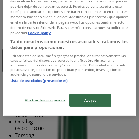
deshabilitan los rastreadores, parte del contenido y los anuncios que ves
09:00 - 18:00
podrían dejar de ser relevantes para ti. Puedes volver a acceder a este
menú para cambiar tus opciones o retirar el consentimiento en cualquier
Fredag
momento haciendo clic en el enlace «Mostrar los propósitos» que aparece
09:00 - 18:00
en el en la parte inferior de la página web. Tus opciones tendrán efecto
Lørdag
dentro de nuestro Sitio web. Para saber más, consulta nuestra política de
privacidad.
Cookie policy
09:00 - 18:00
Tanto nosotros como nuestros asociados tratamos los
Kort
88 80 40 20
datos para proporcionar:
Utilizar datos de localización geográfica precisa. Analizar activamente las
Åben
Indtil 18:00
características del dispositivo para su identificación. Almacenar la
información en un dispositivo y/o acceder a ella. Publicidad y contenido
personalizados, medición de publicidad y contenido, investigación de
audiencia y desarrollo de servicios.
Søndag
Lista de asociados (proveedores)
09:00 - 18:00
Mandag
Mostrar los propósitos
09:00 - 18:00
Acepto
Tirsdag
09:00 - 18:00
Onsdag
09:00 - 18:00
Torsdag