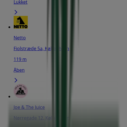
Lukket
Netto
Fiolstræde 5a, København
119 m
Åben
Joe & The Juice
Nørregade 12, København