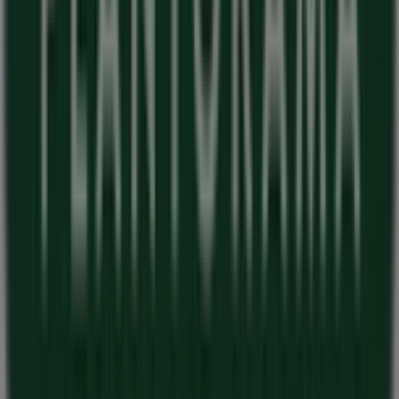
Tiendeo er en del af teknologivirksomheden Shopfully,
der er i gang med at genopfinde lokalhandel verden over.
Tiendeo
Det gør vi
Forretningsløsninger