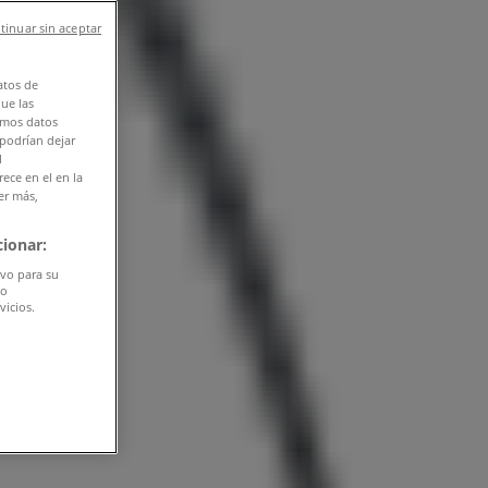
tinuar sin aceptar
atos de
que las
amos datos
 podrían dejar
l
ece en el en la
er más,
ionar:
ivo para su
do
vicios.