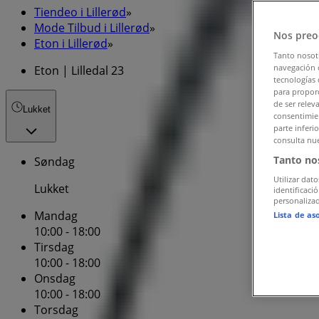
Tiendeo i Lillerød
»
Mode Tilbud i Lillerød
»
Nos preo
Eton i Lillerød
»
Tanto nosot
navegación o
Eton | Lilledal 23
tecnologías 
para proporc
de ser relev
Lukket
consentimien
parte inferi
consulta nue
Tanto no
Søndag
Utilizar dato
Lukket
identificaci
personalizad
Mandag
Lista de as
10:00 - 18:00
Tirsdag
10:00 - 18:00
Onsdag
10:00 - 18:00
Torsdag