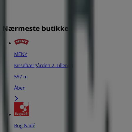
Nærmeste butikker
MENY
Kirsebærgården 2, Lillerød
597 m
Åben
Bog & idé