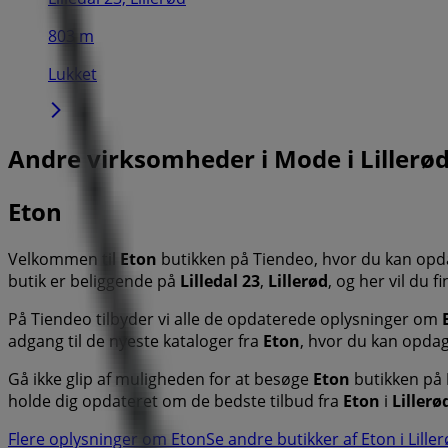
803 m
Lukket
Andre virksomheder i Mode i Lillerø
Eton
Velkommen til
Eton
butikken på Tiendeo, hvor du kan op
butik er beliggende på
Lilledal 23
,
Lillerød
, og her vil du 
På Tiendeo tilbyder vi alle de opdaterede oplysninger om
adgang til de nyeste kataloger fra
Eton
, hvor du kan opda
Gå ikke glip af muligheden for at besøge
Eton
butikken på
holde dig opdateret om de bedste tilbud fra
Eton
i
Lillerø
Flere oplysninger om Eton
Se andre butikker af Eton i Lille