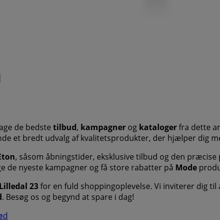
d
dage de bedste
tilbud
,
kampagner
og
kataloger
fra dette 
finde et bredt udvalg af kvalitetsprodukter, der hjælper dig
Eton
, såsom åbningstider, eksklusive tilbud og den præcise 
ge de nyeste kampagner og få store rabatter på
Mode
produk
Lilledal 23
for en fuld shoppingoplevelse. Vi inviterer dig til
d
. Besøg os og begynd at spare i dag!
rød