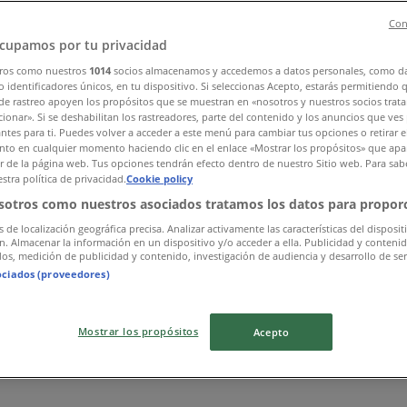
Con
cupamos por tu privacidad
ros como nuestros
1014
socios almacenamos y accedemos a datos personales, como d
 identificadores únicos, en tu dispositivo. Si seleccionas Acepto, estarás permitiendo 
de rastreo apoyen los propósitos que se muestran en «nosotros y nuestros socios trat
ionar». Si se deshabilitan los rastreadores, parte del contenido y los anuncios que ves
antes para ti. Puedes volver a acceder a este menú para cambiar tus opciones o retirar e
to en cualquier momento haciendo clic en el enlace «Mostrar los propósitos» que apar
or de la página web. Tus opciones tendrán efecto dentro de nuestro Sitio web. Para sab
stra política de privacidad.
Cookie policy
sotros como nuestros asociados tratamos los datos para proporc
s de localización geográfica precisa. Analizar activamente las características del disposit
ón. Almacenar la información en un dispositivo y/o acceder a ella. Publicidad y conteni
os, medición de publicidad y contenido, investigación de audiencia y desarrollo de ser
ociados (proveedores)
Mostrar los propósitos
Acepto