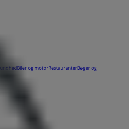
sundhed
Biler og motor
Restauranter
Bøger og