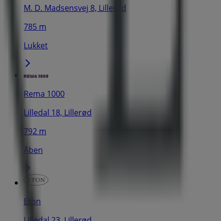
M. D. Madsensvej 8, Lillerød
785 m
Lukket
Rema 1000
Lilledal 18, Lillerød
792 m
Åben
Eton
Lilledal 23, Lillerød