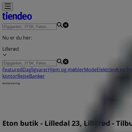
Nu er du her:
Lillerød
Featured
Dagligvarer
Hjem og møbler
Mode
Elektronik og h
kontor
Rejse
Banker
Annoncering
Eton butik - Lilledal 23, Lillerød - T