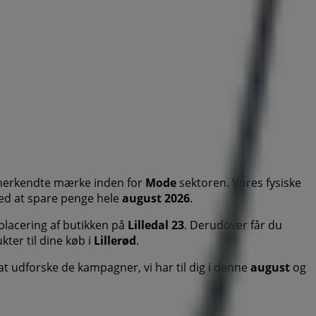
anerkendte mærke inden for
Mode
sektoren. Vores fysiske
 med at spare penge hele
august 2026
.
placering af butikken på
Lilledal 23
. Derudover får du
ter til dine køb i
Lillerød
.
 at udforske de kampagner, vi har til dig i denne
august
og