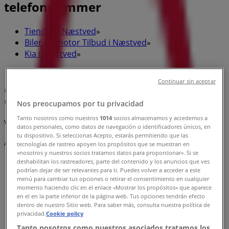
telefonnummer
Tiendeo i Næstved
»
Biler og motor Tilbud i Næstved
»
Kia i Næstved
»
Kia | Holsted Park 23
Continuar sin aceptar
Kort
55 72 76 66
Kort
55 72 76 66
Nos preocupamos por tu privacidad
Tanto nosotros como nuestros
1014
socios almacenamos y accedemos a
Vi offentliggør snart tilbud fra Kia
datos personales, como datos de navegación o identificadores únicos, en
tu dispositivo. Si seleccionas Acepto, estarás permitiendo que las
Annoncering
tecnologías de rastreo apoyen los propósitos que se muestran en
«nosotros y nuestros socios tratamos datos para proporcionar». Si se
deshabilitan los rastreadores, parte del contenido y los anuncios que ves
podrían dejar de ser relevantes para ti. Puedes volver a acceder a este
menú para cambiar tus opciones o retirar el consentimiento en cualquier
momento haciendo clic en el enlace «Mostrar los propósitos» que aparece
en el en la parte inferior de la página web. Tus opciones tendrán efecto
dentro de nuestro Sitio web. Para saber más, consulta nuestra política de
privacidad.
Cookie policy
Tanto nosotros como nuestros asociados tratamos los