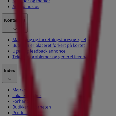
Nyheder og medier
Arbejd hos os
Kontakt os
Marketing og forretningsforespørgsel
Butikken er placeret forkert på kortet
Ugentlig feedback annonce
Tekniske problemer og generel feedback
Index
Mærker
Lokale mærker
Forhandlere
Butikker i nærheten
Produkter