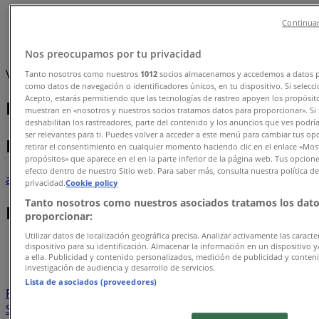
Tiendeo i Næstved
»
Continuar
Biler og motor Tilbud i Næstved
Nos preocupamos por tu privacidad
Vi offentliggør snart tilbud fra Biler og motor
Tanto nosotros como nuestros
1012
socios almacenamos y accedemos a datos p
como datos de navegación o identificadores únicos, en tu dispositivo. Si selecc
Acepto, estarás permitiendo que las tecnologías de rastreo apoyen los propósit
Biler og motor kataloger i Næstved
muestran en «nosotros y nuestros socios tratamos datos para proporcionar». Si 
deshabilitan los rastreadores, parte del contenido y los anuncios que ves podrí
ser relevantes para ti. Puedes volver a acceder a este menú para cambiar tus op
Flyers og de bedste tilbud i Næstved
retirar el consentimiento en cualquier momento haciendo clic en el enlace «Most
propósitos» que aparece en el en la parte inferior de la página web. Tus opcion
efecto dentro de nuestro Sitio web. Para saber más, consulta nuestra política d
asier
kaffe
tapas
kikkert
sodavand
parasol
smykkeskrin
compu
privacidad.
Cookie policy
Tanto nosotros como nuestros asociados tratamos los dato
Biler og motor i andre byer
proporcionar:
Utilizar datos de localización geográfica precisa. Analizar activamente las caracter
København
Aalborg
Århus
Viborg
Vejle
Odense
dispositivo para su identificación. Almacenar la información en un dispositivo y
a ella. Publicidad y contenido personalizados, medición de publicidad y conten
Esbjerg
Hillerød
Roskilde
Frederiksberg
Kolding
investigación de audiencia y desarrollo de servicios.
Randers
Herning
Næstved
Horsens
Lista de asociados (proveedores)
Frederikshavn
Se flere byer