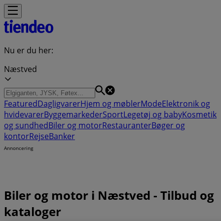
Nu er du her:
Næstved
Featured
Dagligvarer
Hjem og møbler
Mode
Elektronik og
hvidevarer
Byggemarkeder
Sport
Legetøj og baby
Kosmetik
og sundhed
Biler og motor
Restauranter
Bøger og
kontor
Rejse
Banker
Annoncering
Biler og motor i Næstved - Tilbud og
kataloger