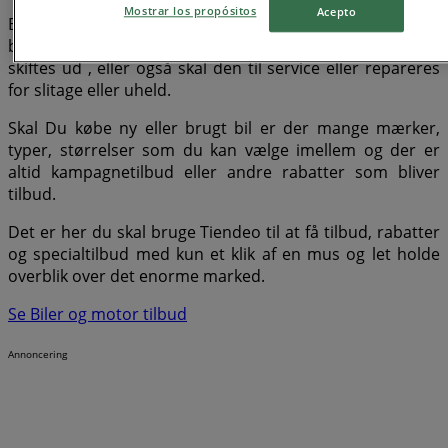
Mostrar los propósitos
Acepto
Bilforhandlere og værksteder er et sted hvor de fleste
bilejere med jævne mellemrum kommer, enten skal bilen
skiftes ud , eller også skal den til service eller repareres
for slitage eller uheld.
Skal Du købe ny eller brugt bil er der mange mærker,
typer, størrelser som du kan vælge imellem og der er
altid kampagnetilbud eller andre rabatter som bliver
tilbud.
Det er her du skal bruge Tiendeo til at få tilbud, rabatter
og specialtilbud med kun et klik af en mus og let holde
overblik over det enorme marked.
Se Biler og motor tilbud
Annoncering