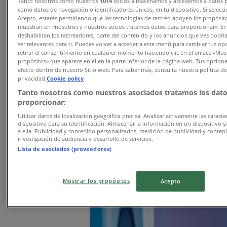
Tanto nosotros como nuestros
1014
socios almacenamos y accedemos a datos p
como datos de navegación o identificadores únicos, en tu dispositivo. Si selecc
Acepto, estarás permitiendo que las tecnologías de rastreo apoyen los propósit
muestran en «nosotros y nuestros socios tratamos datos para proporcionar». Si 
Ford
deshabilitan los rastreadores, parte del contenido y los anuncios que ves podrí
ser relevantes para ti. Puedes volver a acceder a este menú para cambiar tus op
Mustang.
retirar el consentimiento en cualquier momento haciendo clic en el enlace «Most
propósitos» que aparece en el en la parte inferior de la página web. Tus opcion
efecto dentro de nuestro Sitio web. Para saber más, consulta nuestra política d
Udløber 17.8
Frederikshavn
privacidad.
Cookie policy
Tanto nosotros como nuestros asociados tratamos los dato
proporcionar:
Ford
Utilizar datos de localización geográfica precisa. Analizar activamente las caracter
dispositivo para su identificación. Almacenar la información en un dispositivo y
a ella. Publicidad y contenido personalizados, medición de publicidad y conten
Puma.
investigación de audiencia y desarrollo de servicios.
Lista de asociados (proveedores)
Udløber 17.8
Frederikshavn
Annoncering
Mostrar los propósitos
Acepto