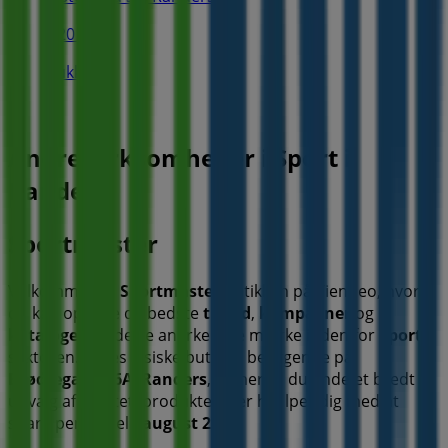
620 m
Lukket
Andre virksomheder i Sport i
Randers
Sportmaster
Velkommen til
Sportmaster
butikken på Tiendeo, hvor
du kan opdage de bedste
tilbud
,
kampagner
og
kataloger
fra dette anerkendte mærke inden for
Sport
sektoren. Vores fysiske butik er beliggende på
Brødregade 26A
,
Randers
, og her vil du finde et bredt
udvalg af kvalitetsprodukter, der hjælper dig med at
spare penge hele
august 2026
.