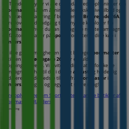
På Tiendeo tilbyder vi alle de opdaterede oplysninger om
Sportmaster
, såsom åbningstider, eksklusive tilbud og
den præcise placering af butikken på
Brødregade 26A
.
Derudover får du adgang til de nyeste kataloger fra
Sportmaster
, hvor du kan opdage de nyeste kampagner
og få store rabatter på
Sport
produkter til dine køb i
Randers
.
Gå ikke glip af muligheden for at besøge
Sportmaster
butikken på
Brødregade 26A
for en fuld
shoppingoplevelse. Vi inviterer dig til at udforske de
kampagner, vi har til dig i denne
august
og holde dig
opdateret om de bedste tilbud fra
Sportmaster
i
Randers
. Besøg os og begynd at spare i dag!
Flere oplysninger om Sportmaster
Se andre butikker af
Sportmaster i Randers
Annoncering