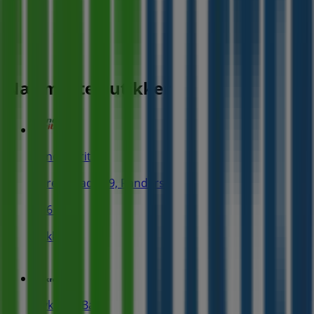
Nærmeste butikker
Land & Fritid
Lorentzgade 19, Randers
246 m
Lukket
Nykredit Bank