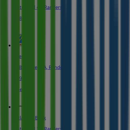
Østervold 47, Randers
538 m
NærKØB
Udbyhøjvej 3 A, Randers
539 m
Åben
Jutlander Bank
Østervold 31, Randers