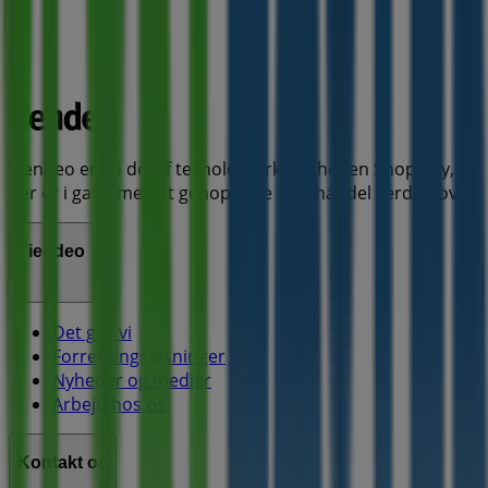
Tiendeo er en del af teknologivirksomheden Shopfully,
der er i gang med at genopfinde lokalhandel verden over.
Tiendeo
Det gør vi
Forretningsløsninger
Nyheder og medier
Arbejd hos os
Kontakt os