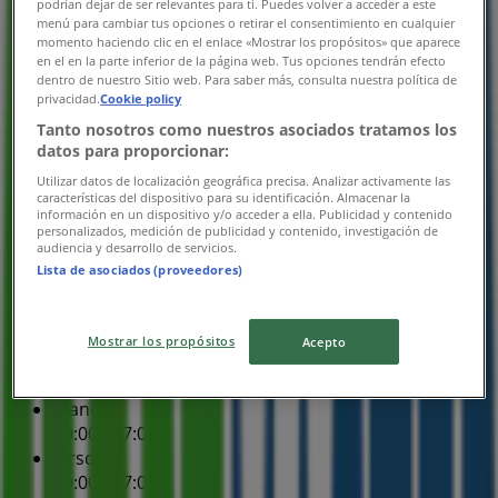
podrían dejar de ser relevantes para ti. Puedes volver a acceder a este
10:00 - 17:00
menú para cambiar tus opciones o retirar el consentimiento en cualquier
Torsdag
momento haciendo clic en el enlace «Mostrar los propósitos» que aparece
10:00 - 17:00
en el en la parte inferior de la página web. Tus opciones tendrán efecto
dentro de nuestro Sitio web. Para saber más, consulta nuestra política de
Fredag
privacidad.
Cookie policy
10:00 - 14:00
Tanto nosotros como nuestros asociados tratamos los
Lørdag
datos para proporcionar:
10:00 - 15:00
Utilizar datos de localización geográfica precisa. Analizar activamente las
Kort
86 40 72 73
características del dispositivo para su identificación. Almacenar la
información en un dispositivo y/o acceder a ella. Publicidad y contenido
personalizados, medición de publicidad y contenido, investigación de
Lukket
audiencia y desarrollo de servicios.
Lista de asociados (proveedores)
Søndag
Mostrar los propósitos
Acepto
Lukket
Mandag
10:00 - 17:00
Tirsdag
10:00 - 17:00