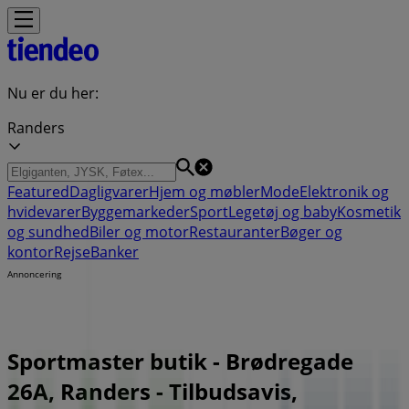
Nu er du her:
Randers
Featured
Dagligvarer
Hjem og møbler
Mode
Elektronik og
hvidevarer
Byggemarkeder
Sport
Legetøj og baby
Kosmetik
og sundhed
Biler og motor
Restauranter
Bøger og
kontor
Rejse
Banker
Annoncering
Sportmaster butik - Brødregade
26A, Randers - Tilbudsavis,