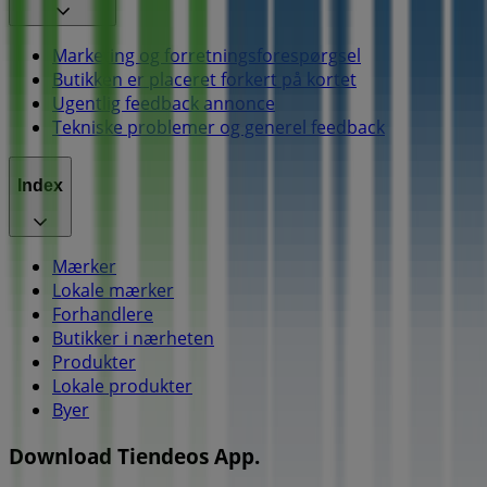
Marketing og forretningsforespørgsel
Butikken er placeret forkert på kortet
Ugentlig feedback annonce
Tekniske problemer og generel feedback
Index
Mærker
Lokale mærker
Forhandlere
Butikker i nærheten
Produkter
Lokale produkter
Byer
Download Tiendeos App.