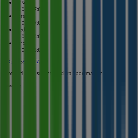
Onsdag
10:00 - 17:00
Torsdag
10:00 - 17:00
Fredag
10:00 - 14:00
Lørdag
10:00 - 15:00
Kort
86 40 72 73
Vi offentliggør snart tilbud fra Sportmaster
Annoncering