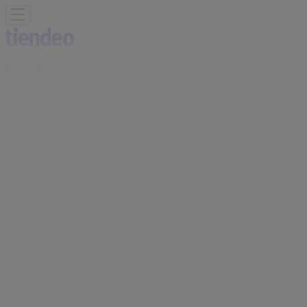
Nu er du her:
Vejle
Featured
Dagligvarer
Hjem og møbler
Mode
Elektronik og
hvidevarer
Byggemarkeder
Sport
Legetøj og baby
Kosmetik
og sundhed
Biler og motor
Restauranter
Bøger og
kontor
Rejse
Banker
Annoncering
Louis Nielsen butikker i Vejle -
Åbningstider, telefonnummer og