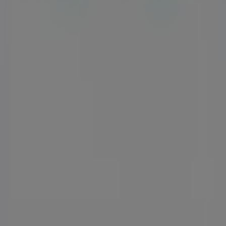
Kontakt os
Marketing og forretningsforespørgsel
Butikken er placeret forkert på kortet
Ugentlig feedback annonce
Tekniske problemer og generel feedback
Index
Mærker
Lokale mærker
Forhandlere
Butikker i nærheten
Produkter
Lokale produkter