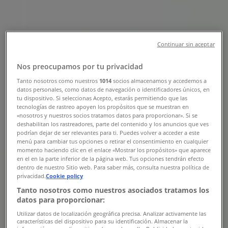
adresser
Tiendeo i Vejle
»
Mode Tilbud i Vejle
»
Continuar sin aceptar
Louis Nielsen i Vejle
»
Nos preocupamos por tu privacidad
Louis Nielsen butikker i Vejle
Tanto nosotros como nuestros
1014
socios almacenamos y accedemos a
datos personales, como datos de navegación o identificadores únicos, en
tu dispositivo. Si seleccionas Acepto, estarás permitiendo que las
tecnologías de rastreo apoyen los propósitos que se muestran en
«nosotros y nuestros socios tratamos datos para proporcionar». Si se
Louis Nielsen
deshabilitan los rastreadores, parte del contenido y los anuncios que ves
podrían dejar de ser relevantes para ti. Puedes volver a acceder a este
Nørregade 29, Vejle
menú para cambiar tus opciones o retirar el consentimiento en cualquier
momento haciendo clic en el enlace «Mostrar los propósitos» que aparece
324 m
en el en la parte inferior de la página web. Tus opciones tendrán efecto
dentro de nuestro Sitio web. Para saber más, consulta nuestra política de
privacidad.
Cookie policy
Lukket
Tanto nosotros como nuestros asociados tratamos los
datos para proporcionar:
Utilizar datos de localización geográfica precisa. Analizar activamente las
características del dispositivo para su identificación. Almacenar la