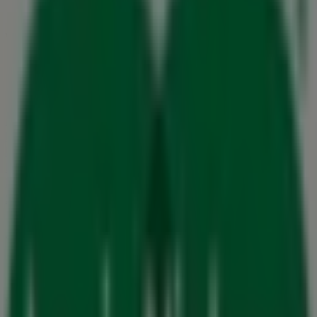
Vi offentliggør snart tilbud fra Louis Nielsen
Byer med Louis Nielsen butikker
Louis Nielsen i Kolding
Louis Nielsen i Horsens
Louis Nielsen i Ikast
Louis Nielsen i Rødding
Louis
Nielsen i Rudkøbing
Louis Nielsen i Skanderborg
Louis
Nielsen i Odder
Louis Nielsen i Haderslev
Louis
Nielsen i Herning
Louis Nielsen i Esbjerg
Louis Nielsen
i Rønde
Louis Nielsen i Odense
Se flere byer
Andre virksomheder i Mode i Vejle
Louis Nielsen
Velkommen til Tiendeo! Her kan du ikke kun finde de