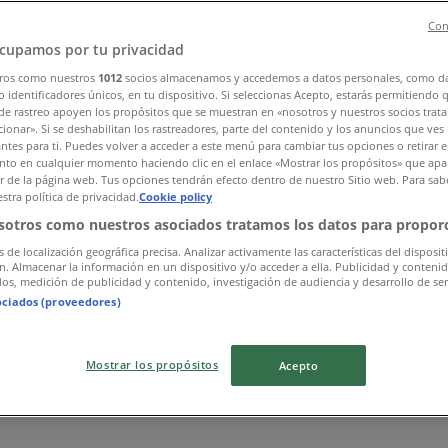
Con
cupamos por tu privacidad
ros como nuestros
1012
socios almacenamos y accedemos a datos personales, como d
 identificadores únicos, en tu dispositivo. Si seleccionas Acepto, estarás permitiendo 
de rastreo apoyen los propósitos que se muestran en «nosotros y nuestros socios trat
ionar». Si se deshabilitan los rastreadores, parte del contenido y los anuncios que ves
antes para ti. Puedes volver a acceder a este menú para cambiar tus opciones o retirar e
to en cualquier momento haciendo clic en el enlace «Mostrar los propósitos» que apar
or de la página web. Tus opciones tendrán efecto dentro de nuestro Sitio web. Para sab
stra política de privacidad.
Cookie policy
sotros como nuestros asociados tratamos los datos para proporc
s de localización geográfica precisa. Analizar activamente las características del disposit
ón. Almacenar la información en un dispositivo y/o acceder a ella. Publicidad y conteni
os, medición de publicidad y contenido, investigación de audiencia y desarrollo de ser
ociados (proveedores)
Mostrar los propósitos
Acepto