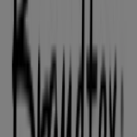
30 m
Peak Performance
V/Mathias ApS, Viborg
43 m
Andre virksomheder i Mode i Viborg
Brandtex
Velkommen til
Brandtex
butikken på Tiendeo, hvor du