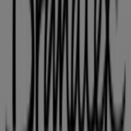
kan opdage de bedste
tilbud
,
kampagner
og
kataloger
fra dette anerkendte mærke inden for
Mode
sektoren.
Vores fysiske butik er beliggende på
Tinghøjvej 18
,
Viborg
, og her vil du finde et bredt udvalg af
kvalitetsprodukter, der hjælper dig med at spare penge
hele
august 2026
.
På Tiendeo tilbyder vi alle de opdaterede oplysninger om
Brandtex
, såsom åbningstider, eksklusive tilbud og den
præcise placering af butikken på
Tinghøjvej 18
.
Derudover får du adgang til de nyeste kataloger fra
Brandtex
, hvor du kan opdage de nyeste kampagner og
få store rabatter på
Mode
produkter til dine køb i
Viborg
.
Gå ikke glip af muligheden for at besøge
Brandtex
butikken på
Tinghøjvej 18
for en fuld shoppingoplevelse.
Vi inviterer dig til at udforske de kampagner, vi har til dig
i denne
august
og holde dig opdateret om de bedste
tilbud fra
Brandtex
i
Viborg
. Besøg os og begynd at
spare i dag!
Flere oplysninger om Brandtex
Se andre butikker af