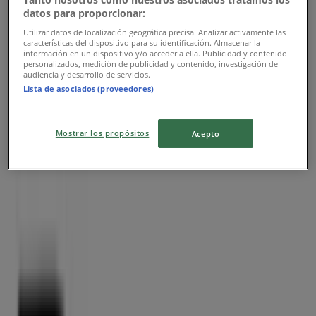
datos para proporcionar:
Utilizar datos de localización geográfica precisa. Analizar activamente las
características del dispositivo para su identificación. Almacenar la
información en un dispositivo y/o acceder a ella. Publicidad y contenido
personalizados, medición de publicidad y contenido, investigación de
audiencia y desarrollo de servicios.
Nærmeste butikker
Lista de asociados (proveedores)
Mostrar los propósitos
Acepto
Fætter BR
Sct. Mathias Centret 1 1. 312, Viborg
1 m
Lukket