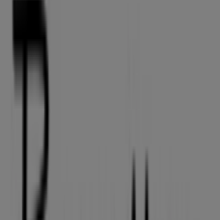
Line & Jo
Sct. Mathias Gade 45, Viborg
5 m
Vinspecialisten
Sct. Mathiasgade 76, Viborg
12 m
Lukket
CBC
st Sct Mikkels Gade 18 B, Viborg