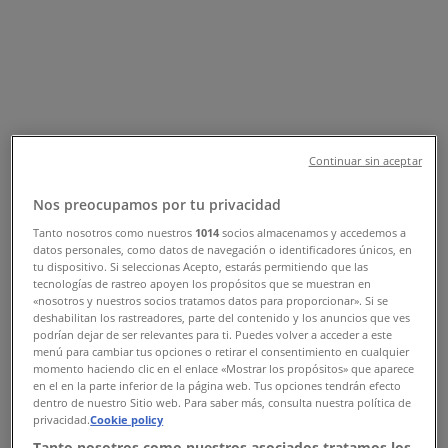
telefonnummer
Tiendeo i Viborg
»
Mode Tilbud i Viborg
»
Brandtex i Viborg
»
Brandtex | Tinghøjvej 18
Continuar sin aceptar
Kort
Kort
Nos preocupamos por tu privacidad
Tanto nosotros como nuestros
1014
socios almacenamos y accedemos a
Vi offentliggør snart tilbud fra Brandtex
datos personales, como datos de navegación o identificadores únicos, en
tu dispositivo. Si seleccionas Acepto, estarás permitiendo que las
Annoncering
tecnologías de rastreo apoyen los propósitos que se muestran en
«nosotros y nuestros socios tratamos datos para proporcionar». Si se
deshabilitan los rastreadores, parte del contenido y los anuncios que ves
podrían dejar de ser relevantes para ti. Puedes volver a acceder a este
menú para cambiar tus opciones o retirar el consentimiento en cualquier
momento haciendo clic en el enlace «Mostrar los propósitos» que aparece
en el en la parte inferior de la página web. Tus opciones tendrán efecto
dentro de nuestro Sitio web. Para saber más, consulta nuestra política de
privacidad.
Cookie policy
Tanto nosotros como nuestros asociados tratamos los