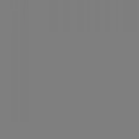
Tiendeo er en del af teknologivirksomheden Shopfully,
der er i gang med at genopfinde lokalhandel verden over.
Tiendeo
Det gør vi
Forretningsløsninger