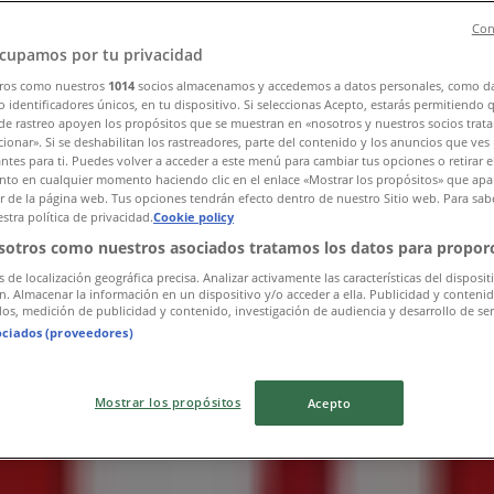
Con
cupamos por tu privacidad
ros como nuestros
1014
socios almacenamos y accedemos a datos personales, como d
 identificadores únicos, en tu dispositivo. Si seleccionas Acepto, estarás permitiendo 
de rastreo apoyen los propósitos que se muestran en «nosotros y nuestros socios trat
ionar». Si se deshabilitan los rastreadores, parte del contenido y los anuncios que ves
antes para ti. Puedes volver a acceder a este menú para cambiar tus opciones o retirar e
to en cualquier momento haciendo clic en el enlace «Mostrar los propósitos» que apar
or de la página web. Tus opciones tendrán efecto dentro de nuestro Sitio web. Para sab
stra política de privacidad.
Cookie policy
sotros como nuestros asociados tratamos los datos para proporc
s de localización geográfica precisa. Analizar activamente las características del disposit
ón. Almacenar la información en un dispositivo y/o acceder a ella. Publicidad y conteni
os, medición de publicidad y contenido, investigación de audiencia y desarrollo de ser
ociados (proveedores)
Mostrar los propósitos
Acepto