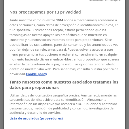
Nos preocupamos por tu privacidad
Dansk Outlet
Tanto nosotros como nuestros
1014
socios almacenamos y accedemos a
datos personales, como datos de navegación o identificadores únicos, en
tu dispositivo. Si seleccionas Acepto, estarás permitiendo que las
Toptilbud og rabatter
tecnologías de rastreo apoyen los propósitos que se muestran en
«nosotros y nuestros socios tratamos datos para proporcionar». Si se
Udløber 16.8
deshabilitan los rastreadores, parte del contenido y los anuncios que ves
podrían dejar de ser relevantes para ti. Puedes volver a acceder a este
-2 dage
menú para cambiar tus opciones o retirar el consentimiento en cualquier
momento haciendo clic en el enlace «Mostrar los propósitos» que aparece
en el en la parte inferior de la página web. Tus opciones tendrán efecto
dentro de nuestro Sitio web. Para saber más, consulta nuestra política de
privacidad.
Cookie policy
Dansk Outlet
Tanto nosotros como nuestros asociados tratamos los
datos para proporcionar:
Dansk Outlet Tilbudsavis
Utilizar datos de localización geográfica precisa. Analizar activamente las
características del dispositivo para su identificación. Almacenar la
Udløber 11.8
3.4 km - Helsingør
información en un dispositivo y/o acceder a ella. Publicidad y contenido
Forventet
personalizados, medición de publicidad y contenido, investigación de
audiencia y desarrollo de servicios.
Lista de asociados (proveedores)