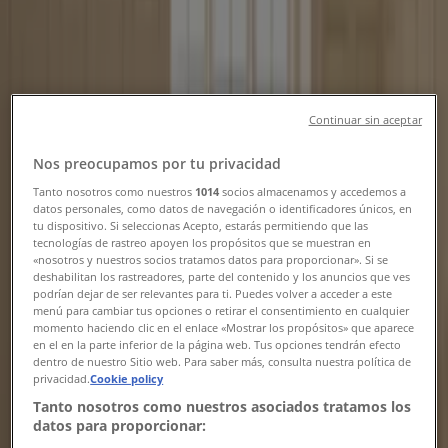
El-Salg
Særtilbud til dig
Continuar sin aceptar
Udløber 20.8
Nos preocupamos por tu privacidad
Tanto nosotros como nuestros
1014
socios almacenamos y accedemos a
datos personales, como datos de navegación o identificadores únicos, en
tu dispositivo. Si seleccionas Acepto, estarás permitiendo que las
El-Salg
tecnologías de rastreo apoyen los propósitos que se muestran en
«nosotros y nuestros socios tratamos datos para proporcionar». Si se
deshabilitan los rastreadores, parte del contenido y los anuncios que ves
Fantastisk tilbud til kupjægere
podrían dejar de ser relevantes para ti. Puedes volver a acceder a este
menú para cambiar tus opciones o retirar el consentimiento en cualquier
Udløber 16.8
1.9 km - Horsens
momento haciendo clic en el enlace «Mostrar los propósitos» que aparece
en el en la parte inferior de la página web. Tus opciones tendrán efecto
-3 dage
dentro de nuestro Sitio web. Para saber más, consulta nuestra política de
privacidad.
Cookie policy
Tanto nosotros como nuestros asociados tratamos los
datos para proporcionar:
El-Salg