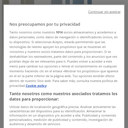
{"numCatalogs":1}
Continuar sin aceptar
Tidsplaner og adresser Intersport
Nos preocupamos por tu privacidad
Tanto nosotros como nuestros
1014
socios almacenamos y accedemos a
datos personales, como datos de navegación o identificadores únicos, en
tu dispositivo. Si seleccionas Acepto, estarás permitiendo que las
Intersport
tecnologías de rastreo apoyen los propósitos que se muestran en
«nosotros y nuestros socios tratamos datos para proporcionar». Si se
Torvet 8, Horsens
deshabilitan los rastreadores, parte del contenido y los anuncios que ves
podrían dejar de ser relevantes para ti. Puedes volver a acceder a este
menú para cambiar tus opciones o retirar el consentimiento en cualquier
225 m
momento haciendo clic en el enlace «Mostrar los propósitos» que aparece
en el en la parte inferior de la página web. Tus opciones tendrán efecto
dentro de nuestro Sitio web. Para saber más, consulta nuestra política de
privacidad.
Cookie policy
Tanto nosotros como nuestros asociados tratamos los
Intersport
datos para proporcionar:
Odelsgade 42A, Hedensted
Utilizar datos de localización geográfica precisa. Analizar activamente las
características del dispositivo para su identificación. Almacenar la
información en un dispositivo y/o acceder a ella. Publicidad y contenido
19.0 km
personalizados, medición de publicidad y contenido, investigación de
audiencia y desarrollo de servicios.