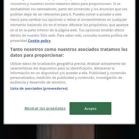
«nosotros y nuestros socios tratamos datos para proporcionar». Si se
deshabilitan los rastreadores, parte del contenido y los anuncios que ves
podrían dejar de ser relevantes para ti. Puedes volver a acceder a este
menú para cambiar tus opciones o retirar el consentimiento en cualquier
momento haciendo clic en el enlace «Mostrar los propósitos» que aparece
en el en la parte inferior de la página web. Tus opciones tendrán efecto
dentro de nuestro Sitio web. Para saber más, consulta nuestra política de
privacidad.
Cookie policy
Tanto nosotros como nuestros asociados tratamos los
datos para proporcionar:
{"numCatalogs":0}
Utilizar datos de localización geográfica precisa. Analizar activamente las
características del dispositivo para su identificación. Almacenar la
Tidsplaner og adresser Skoringen
información en un dispositivo y/o acceder a ella. Publicidad y contenido
personalizados, medición de publicidad y contenido, investigación de
audiencia y desarrollo de servicios.
Lista de asociados (proveedores)
Skoringen
Mostrar los propósitos
Acepto
Søndergade 16, Horsens
267 m
Åben