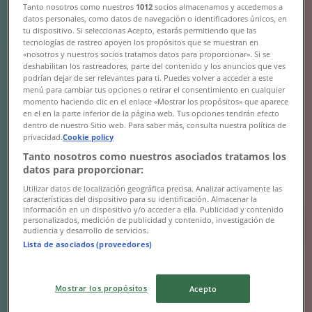
Tanto nosotros como nuestros
1012
socios almacenamos y accedemos a
datos personales, como datos de navegación o identificadores únicos, en
tu dispositivo. Si seleccionas Acepto, estarás permitiendo que las
tecnologías de rastreo apoyen los propósitos que se muestran en
«nosotros y nuestros socios tratamos datos para proporcionar». Si se
deshabilitan los rastreadores, parte del contenido y los anuncios que ves
podrían dejar de ser relevantes para ti. Puedes volver a acceder a este
menú para cambiar tus opciones o retirar el consentimiento en cualquier
momento haciendo clic en el enlace «Mostrar los propósitos» que aparece
en el en la parte inferior de la página web. Tus opciones tendrán efecto
dentro de nuestro Sitio web. Para saber más, consulta nuestra política de
{"numCatalogs":0}
privacidad.
Cookie policy
Tanto nosotros como nuestros asociados tratamos los
Tidsplaner og adresser Muuto
datos para proporcionar:
Utilizar datos de localización geográfica precisa. Analizar activamente las
características del dispositivo para su identificación. Almacenar la
información en un dispositivo y/o acceder a ella. Publicidad y contenido
personalizados, medición de publicidad y contenido, investigación de
Muuto
audiencia y desarrollo de servicios.
Lista de asociados (proveedores)
Unionsvej 6, Køge
17.0 km
Mostrar los propósitos
Acepto