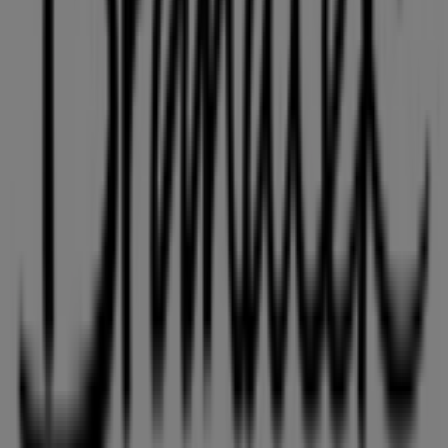
præcise placering af butikken på
Hjallerup Centret 6
.
Derudover får du adgang til de nyeste kataloger fra
Brandtex
, hvor du kan opdage de nyeste kampagner og
få store rabatter på
Mode
produkter til dine køb i
Aalborg
.
Gå ikke glip af muligheden for at besøge
Brandtex
butikken på
Hjallerup Centret 6
for en fuld
shoppingoplevelse. Vi inviterer dig til at udforske de
kampagner, vi har til dig i denne
august
og holde dig
opdateret om de bedste tilbud fra
Brandtex
i
Aalborg
.
Besøg os og begynd at spare i dag!
Flere oplysninger om Brandtex
Se andre butikker af
Brandtex i Aalborg
Annoncering