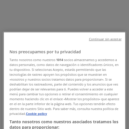
telefonnummer
Tiendeo i Aalborg
»
Mode Tilbud i Aalborg
»
Brandtex i Aalborg
»
Continuar sin aceptar
Brandtex | Hjallerup Centret 6
Kort
Nos preocupamos por tu privacidad
Kort
Tanto nosotros como nuestros
1014
socios almacenamos y accedemos a
datos personales, como datos de navegación o identificadores únicos, en
Vi offentliggør snart tilbud fra Brandtex
tu dispositivo. Si seleccionas Acepto, estarás permitiendo que las
tecnologías de rastreo apoyen los propósitos que se muestran en
«nosotros y nuestros socios tratamos datos para proporcionar». Si se
Annoncering
deshabilitan los rastreadores, parte del contenido y los anuncios que ves
podrían dejar de ser relevantes para ti. Puedes volver a acceder a este
menú para cambiar tus opciones o retirar el consentimiento en cualquier
momento haciendo clic en el enlace «Mostrar los propósitos» que aparece
en el en la parte inferior de la página web. Tus opciones tendrán efecto
dentro de nuestro Sitio web. Para saber más, consulta nuestra política de
privacidad.
Cookie policy
Tanto nosotros como nuestros asociados tratamos los
datos para proporcionar: