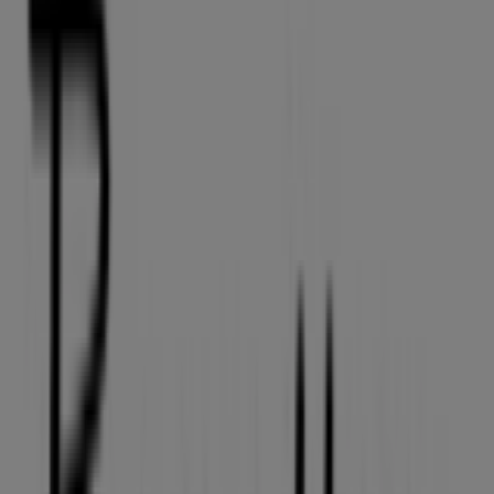
Bispensgade 12, Aalborg
54 m
Åben
Femilet
Bispensgade 8, Aalborg
57 m
Julie Sandlau
Bispensgade 8, Aalborg