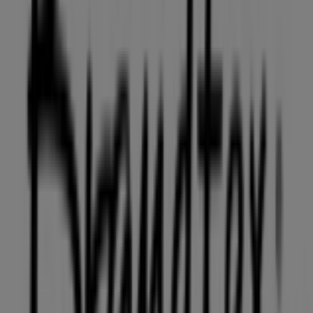
57 m
Andre virksomheder i Mode i
Aalborg
Brandtex
Velkommen til
Brandtex
butikken på Tiendeo, hvor du
kan opdage de bedste
tilbud
,
kampagner
og
kataloger
fra dette anerkendte mærke inden for
Mode
sektoren.
Vores fysiske butik er beliggende på
Hjallerup Centret 6
,
Aalborg
, og her vil du finde et bredt udvalg af
kvalitetsprodukter, der hjælper dig med at spare penge
hele
august 2026
.
På Tiendeo tilbyder vi alle de opdaterede oplysninger om
Brandtex
, såsom åbningstider, eksklusive tilbud og den