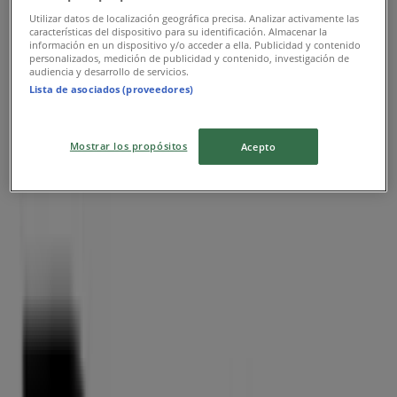
Utilizar datos de localización geográfica precisa. Analizar activamente las
características del dispositivo para su identificación. Almacenar la
información en un dispositivo y/o acceder a ella. Publicidad y contenido
personalizados, medición de publicidad y contenido, investigación de
audiencia y desarrollo de servicios.
Lista de asociados (proveedores)
Nærmeste butikker
Mostrar los propósitos
Acepto
Change
Bispensgade 12 st th, Aalborg
54 m
Havanna Shoes