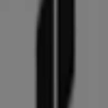
Ny Munkegade 5, Århus
301 m
Åben
Rema 1000
Nørre Allé 24-26, Århus
352 m
Åben
Society of Lifestyle