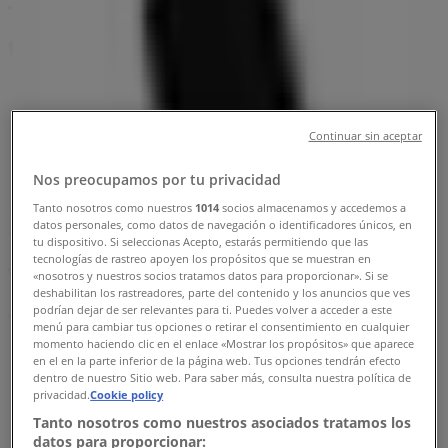
Tilbudsavis, åbningstider og
telefonnummer
Tiendeo i Århus
»
Sport Tilbud i Århus
»
Peak Performance i Århus
»
Continuar sin aceptar
Peak Performance | Soendergade 53
Nos preocupamos por tu privacidad
Tanto nosotros como nuestros
1014
socios almacenamos y accedemos a
Kort
86 78 25 00
datos personales, como datos de navegación o identificadores únicos, en
Kort
86 78 25 00
tu dispositivo. Si seleccionas Acepto, estarás permitiendo que las
tecnologías de rastreo apoyen los propósitos que se muestran en
Vi offentliggør snart tilbud fra Peak Performance
«nosotros y nuestros socios tratamos datos para proporcionar». Si se
deshabilitan los rastreadores, parte del contenido y los anuncios que ves
podrían dejar de ser relevantes para ti. Puedes volver a acceder a este
Annoncering
menú para cambiar tus opciones o retirar el consentimiento en cualquier
momento haciendo clic en el enlace «Mostrar los propósitos» que aparece
en el en la parte inferior de la página web. Tus opciones tendrán efecto
dentro de nuestro Sitio web. Para saber más, consulta nuestra política de
privacidad.
Cookie policy
Tanto nosotros como nuestros asociados tratamos los
datos para proporcionar: