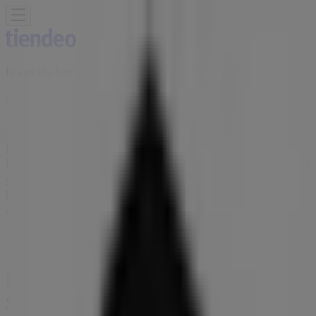
Nu er du her:
Århus
Featured
Dagligvarer
Hjem og møbler
Mode
Elektronik og
hvidevarer
Byggemarkeder
Sport
Legetøj og baby
Kosmetik
og sundhed
Biler og motor
Restauranter
Bøger og
kontor
Rejse
Banker
Annoncering
Peak Performance butik -
Soendergade 53, Århus -