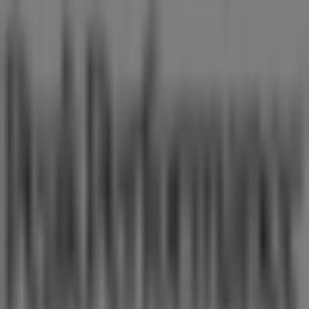
Tiendeo er en del af teknologivirksomheden Shopfully,
der er i gang med at genopfinde lokalhandel verden over.
Tiendeo
Det gør vi
Forretningsløsninger
Nyheder og medier
Arbejd hos os
Kontakt os
Marketing og forretningsforespørgsel