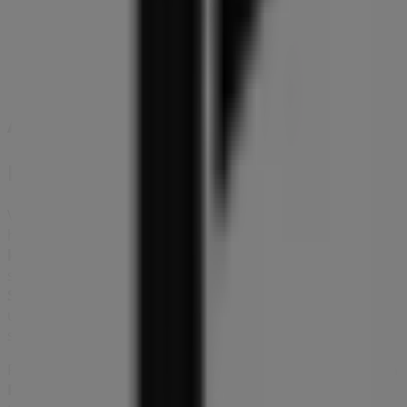
Norsgade 1, Århus
355 m
Andre virksomheder i Sport i Århus
Peak Performance
Velkommen til
Peak Performance
butikken på Tiendeo,
hvor du kan opdage de bedste
tilbud
,
kampagner
og
kataloger
fra dette anerkendte mærke inden for
Sport
sektoren. Vores fysiske butik er beliggende på
Soendergade 53
,
Århus
, og her vil du finde et bredt
udvalg af kvalitetsprodukter, der hjælper dig med at
spare penge hele
august 2026
.
På Tiendeo tilbyder vi alle de opdaterede oplysninger om
Peak Performance
, såsom åbningstider, eksklusive