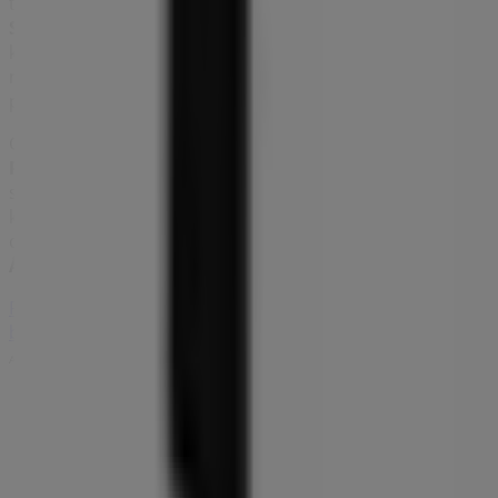
tilbud og den præcise placering af butikken på
Soendergade 53
. Derudover får du adgang til de nyeste
kataloger fra
Peak Performance
, hvor du kan opdage de
nyeste kampagner og få store rabatter på
Sport
produkter til dine køb i
Århus
.
Gå ikke glip af muligheden for at besøge
Peak
Performance
butikken på
Soendergade 53
for en fuld
shoppingoplevelse. Vi inviterer dig til at udforske de
kampagner, vi har til dig i denne
august
og holde dig
opdateret om de bedste tilbud fra
Peak Performance
i
Århus
. Besøg os og begynd at spare i dag!
Flere oplysninger om Peak Performance
Se andre
butikker af Peak Performance i Århus
Annoncering