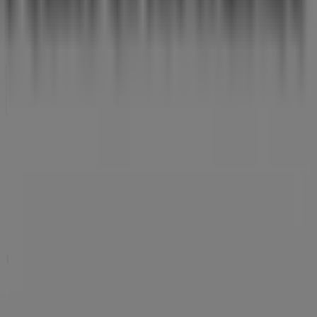
Butikken er placeret forkert på kortet
Ugentlig feedback annonce
Tekniske problemer og generel feedback
Index
Mærker
Lokale mærker
Forhandlere
Butikker i nærheten
Produkter
Lokale produkter
Byer
Download Tiendeos App.