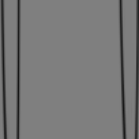
Det gør vi
Forretningsløsninger
Nyheder og medier
Arbejd hos os
Kontakt os
Marketing og forretningsforespørgsel
Butikken er placeret forkert på kortet
Ugentlig feedback annonce
Tekniske problemer og generel feedback
Index
Mærker
Lokale mærker