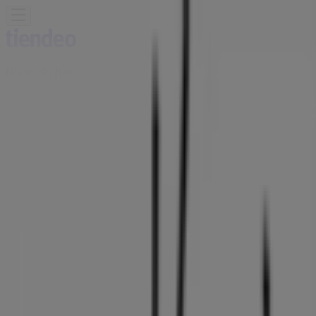
Nu er du her:
Holstebro
Featured
Dagligvarer
Hjem og møbler
Mode
Elektronik og
hvidevarer
Byggemarkeder
Sport
Legetøj og baby
Kosmetik
og sundhed
Biler og motor
Restauranter
Bøger og
kontor
Rejse
Banker
Annoncering
Jane Kønig butik - Nørregade 36-38,
Holstebro - Tilbud, åbningstider og