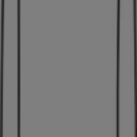
Holstebro
. Besøg os og begynd at spare i dag!
Flere oplysninger om Jane Kønig
Se andre butikker af Jane
Kønig i Holstebro
Annoncering