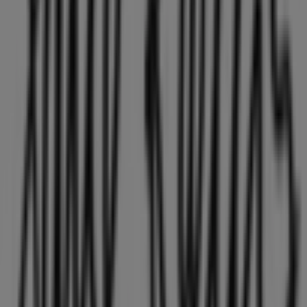
Hummel
Nørregade 30, Holstebro
101 m
Dr. Denim
Nørregade 36-38, Holstebro
122 m
Jane Kønig
Nørregade 36-38, Holstebro