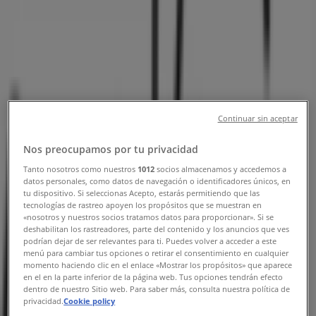
telefonnummer
Tiendeo i Holstebro
»
Mode Tilbud i Holstebro
»
Jane Kønig i Holstebro
»
Jane Kønig | Nørregade 36-38
Continuar sin aceptar
Kort
Kort
Nos preocupamos por tu privacidad
Vi offentliggør snart tilbud fra Jane Kønig
Tanto nosotros como nuestros
1012
socios almacenamos y accedemos a
datos personales, como datos de navegación o identificadores únicos, en
tu dispositivo. Si seleccionas Acepto, estarás permitiendo que las
Annoncering
tecnologías de rastreo apoyen los propósitos que se muestran en
«nosotros y nuestros socios tratamos datos para proporcionar». Si se
deshabilitan los rastreadores, parte del contenido y los anuncios que ves
podrían dejar de ser relevantes para ti. Puedes volver a acceder a este
menú para cambiar tus opciones o retirar el consentimiento en cualquier
momento haciendo clic en el enlace «Mostrar los propósitos» que aparece
en el en la parte inferior de la página web. Tus opciones tendrán efecto
dentro de nuestro Sitio web. Para saber más, consulta nuestra política de
privacidad.
Cookie policy