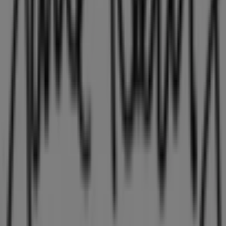
123 m
Arbejdernes Landsbank
Vestergade 6, Holstebro
126 m
Lukket
Andre virksomheder i Mode i
Holstebro
Jane Kønig