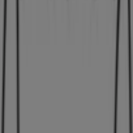
Velkommen til
Jane Kønig
butikken på Tiendeo, hvor du
kan opdage de bedste
tilbud
,
kampagner
og
kataloger
fra dette anerkendte mærke inden for
Mode
sektoren.
Vores fysiske butik er beliggende på
Nørregade 36-38
,
Holstebro
, og her vil du finde et bredt udvalg af
kvalitetsprodukter, der hjælper dig med at spare penge
hele
august 2026
.
På Tiendeo tilbyder vi alle de opdaterede oplysninger om
Jane Kønig
, såsom åbningstider, eksklusive tilbud og den
præcise placering af butikken på
Nørregade 36-38
.
Derudover får du adgang til de nyeste kataloger fra
Jane
Kønig
, hvor du kan opdage de nyeste kampagner og få
store rabatter på
Mode
produkter til dine køb i
Holstebro
.
Gå ikke glip af muligheden for at besøge
Jane Kønig
butikken på
Nørregade 36-38
for en fuld
shoppingoplevelse. Vi inviterer dig til at udforske de
kampagner, vi har til dig i denne
august
og holde dig
opdateret om de bedste tilbud fra
Jane Kønig
i