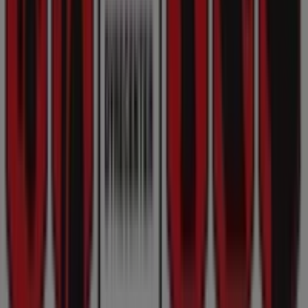
kampagner, vi har til dig i denne
august
og holde dig
opdateret om de bedste tilbud fra
Bonnie Dyrecenter
i
København
. Besøg os og begynd at spare i dag!
Flere oplysninger om Bonnie Dyrecenter
Se andre
butikker af Bonnie Dyrecenter i København
Annoncering