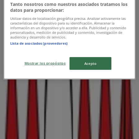
Tanto nosotros como nuestros asociados tratamos los
datos para proporcionar:
Utilizar datos de localización geográfica precisa. Analizar activamente las
características del dispositivo para su identificación. Almacenar la
información en un dispositivo y/o acceder a ella. Publicidad y contenido
personalizados, medición de publicidad y contenido, investigación de
audiencia y desarrollo de servicios.
Lista de asociados (proveedores)
Nærmeste butikker
Mostrar los propósitos
Acepto
Interflora
Studiestræde 10, København
113 m
Helsam