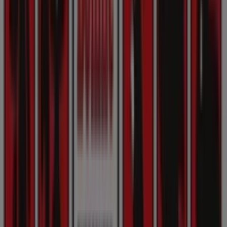
Bonnie Dyrecenter
Velkommen til
Bonnie Dyrecenter
butikken på Tiendeo,
hvor du kan opdage de bedste
tilbud
,
kampagner
og
kataloger
fra dette anerkendte mærke inden for
Hjem
og møbler
sektoren. Vores fysiske butik er beliggende på
Nørrebrogade 153
,
København
, og her vil du finde et
bredt udvalg af kvalitetsprodukter, der hjælper dig med
at spare penge hele
august 2026
.
På Tiendeo tilbyder vi alle de opdaterede oplysninger om
Bonnie Dyrecenter
, såsom åbningstider, eksklusive
tilbud og den præcise placering af butikken på
Nørrebrogade 153
. Derudover får du adgang til de
nyeste kataloger fra
Bonnie Dyrecenter
, hvor du kan
opdage de nyeste kampagner og få store rabatter på
Hjem og møbler
produkter til dine køb i
København
.
Gå ikke glip af muligheden for at besøge
Bonnie
Dyrecenter
butikken på
Nørrebrogade 153
for en fuld
shoppingoplevelse. Vi inviterer dig til at udforske de