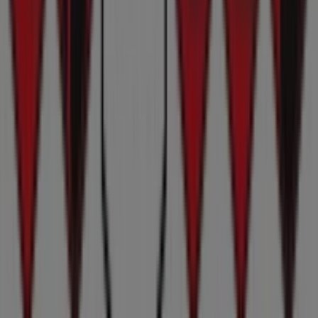
Tiendeo er en del af teknologivirksomheden Shopfully,
der er i gang med at genopfinde lokalhandel verden over.
Tiendeo