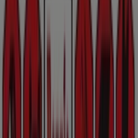
Teglgårdsstræde 6, København
117 m
Lukket
Netto
Fiolstræde 5a, København
119 m
Åben