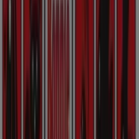
Joe & The Juice
Nørregade 12, København
119 m
Elplus
Nørregade 16, Viborg
127 m
Andre virksomheder i Hjem og
møbler i København