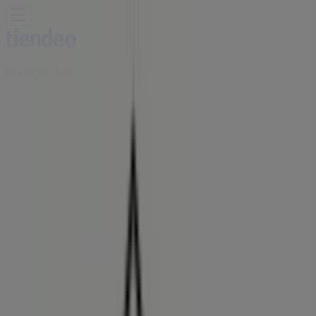
Nu er du her:
København
Featured
Dagligvarer
Hjem og møbler
Mode
Elektronik og
hvidevarer
Byggemarkeder
Sport
Legetøj og baby
Kosmetik
og sundhed
Biler og motor
Restauranter
Bøger og
kontor
Rejse
Banker
Annoncering
Bonnie Dyrecenter butik -
Nørrebrogade 153, København -