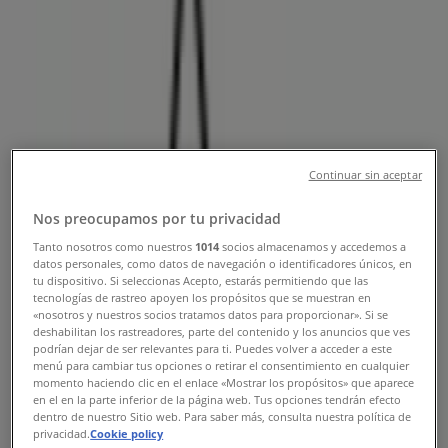
Tilbud, åbningstider og
telefonnummer
Tiendeo i København
»
Hjem og møbler Tilbud i København
»
Bonnie Dyrecenter i København
»
Bonnie Dyrecenter | Nørrebrogade 153
Continuar sin aceptar
Kort
35855555
Nos preocupamos por tu privacidad
Kort
35855555
Tanto nosotros como nuestros
1014
socios almacenamos y accedemos a
datos personales, como datos de navegación o identificadores únicos, en
Vi offentliggør snart tilbud fra Bonnie Dyrecenter
tu dispositivo. Si seleccionas Acepto, estarás permitiendo que las
tecnologías de rastreo apoyen los propósitos que se muestran en
Annoncering
«nosotros y nuestros socios tratamos datos para proporcionar». Si se
deshabilitan los rastreadores, parte del contenido y los anuncios que ves
podrían dejar de ser relevantes para ti. Puedes volver a acceder a este
menú para cambiar tus opciones o retirar el consentimiento en cualquier
momento haciendo clic en el enlace «Mostrar los propósitos» que aparece
en el en la parte inferior de la página web. Tus opciones tendrán efecto
dentro de nuestro Sitio web. Para saber más, consulta nuestra política de
privacidad.
Cookie policy