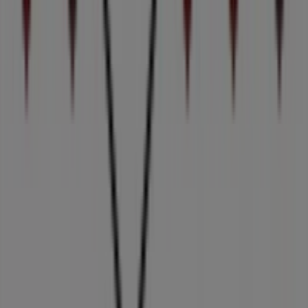
Det gør vi
Forretningsløsninger
Nyheder og medier
Arbejd hos os
Kontakt os
Marketing og forretningsforespørgsel
Butikken er placeret forkert på kortet
Ugentlig feedback annonce
Tekniske problemer og generel feedback
Index