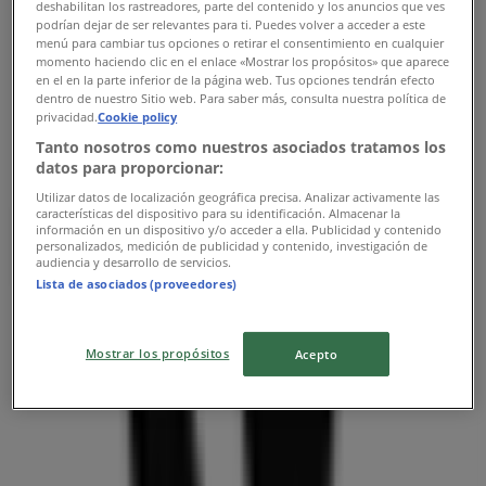
deshabilitan los rastreadores, parte del contenido y los anuncios que ves
09:30 - 17:30
podrían dejar de ser relevantes para ti. Puedes volver a acceder a este
Torsdag
menú para cambiar tus opciones o retirar el consentimiento en cualquier
09:30 - 17:30
momento haciendo clic en el enlace «Mostrar los propósitos» que aparece
Fredag
en el en la parte inferior de la página web. Tus opciones tendrán efecto
dentro de nuestro Sitio web. Para saber más, consulta nuestra política de
09:30 - 18:00
privacidad.
Cookie policy
Lørdag
Tanto nosotros como nuestros asociados tratamos los
09:00 - 14:00
datos para proporcionar:
Kort
46361824
Utilizar datos de localización geográfica precisa. Analizar activamente las
características del dispositivo para su identificación. Almacenar la
información en un dispositivo y/o acceder a ella. Publicidad y contenido
Åben
Indtil 18:00
personalizados, medición de publicidad y contenido, investigación de
audiencia y desarrollo de servicios.
Lista de asociados (proveedores)
Søndag
Mostrar los propósitos
Acepto
Lukket
Mandag
09:30 - 17:30
Tirsdag
09:30 - 17:30