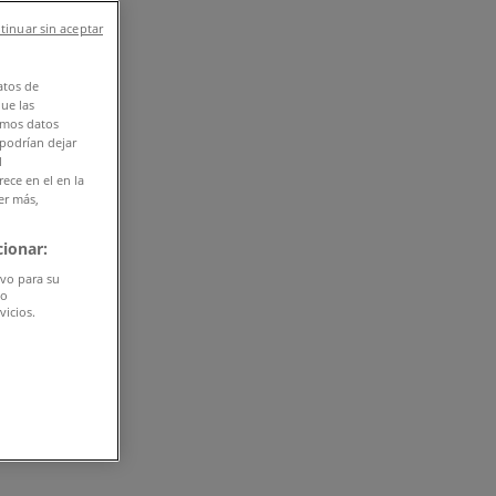
tinuar sin aceptar
atos de
que las
amos datos
 podrían dejar
l
ece en el en la
er más,
ionar:
ivo para su
do
vicios.