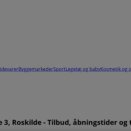
videvarer
Byggemarkeder
Sport
Legetøj og baby
Kosmetik og 
 3, Roskilde - Tilbud, åbningstider 