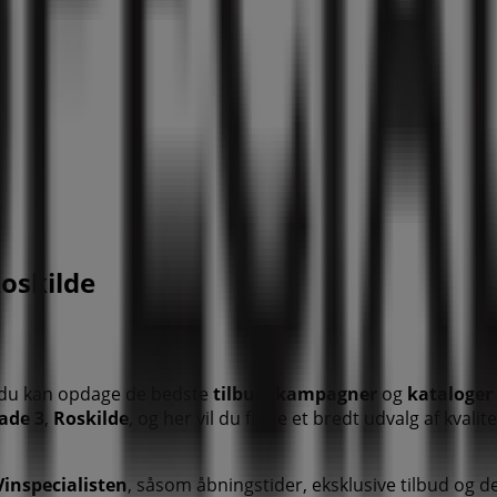
Roskilde
 du kan opdage de bedste
tilbud
,
kampagner
og
kataloger
ade 3
,
Roskilde
, og her vil du finde et bredt udvalg af kval
Vinspecialisten
, såsom åbningstider, eksklusive tilbud og 