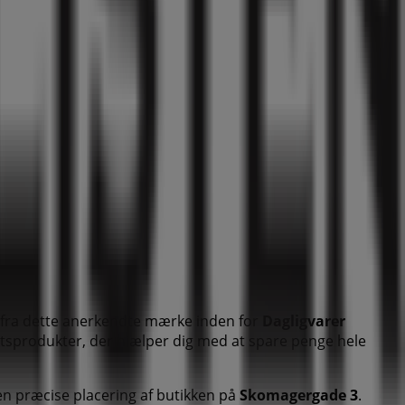
fra dette anerkendte mærke inden for
Dagligvarer
itetsprodukter, der hjælper dig med at spare penge hele
den præcise placering af butikken på
Skomagergade 3
.