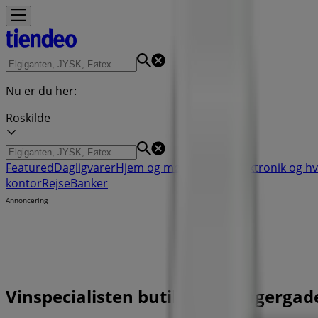
Nu er du her:
Roskilde
Featured
Dagligvarer
Hjem og møbler
Mode
Elektronik og h
kontor
Rejse
Banker
Annoncering
Vinspecialisten butik - Skomagergade