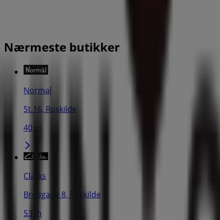
Nærmeste butikker
Normal
St.16, Roskilde
40 m
Clarks
Bredgade 8, Roskilde
53 m