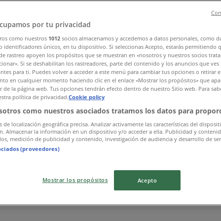
Con
cupamos por tu privacidad
ros como nuestros
1012
socios almacenamos y accedemos a datos personales, como d
 identificadores únicos, en tu dispositivo. Si seleccionas Acepto, estarás permitiendo 
de rastreo apoyen los propósitos que se muestran en «nosotros y nuestros socios trat
ionar». Si se deshabilitan los rastreadores, parte del contenido y los anuncios que ves
antes para ti. Puedes volver a acceder a este menú para cambiar tus opciones o retirar e
to en cualquier momento haciendo clic en el enlace «Mostrar los propósitos» que apar
or de la página web. Tus opciones tendrán efecto dentro de nuestro Sitio web. Para sab
stra política de privacidad.
Cookie policy
sotros como nuestros asociados tratamos los datos para proporc
s de localización geográfica precisa. Analizar activamente las características del disposit
ón. Almacenar la información en un dispositivo y/o acceder a ella. Publicidad y conteni
os, medición de publicidad y contenido, investigación de audiencia y desarrollo de ser
ociados (proveedores)
Mostrar los propósitos
Acepto