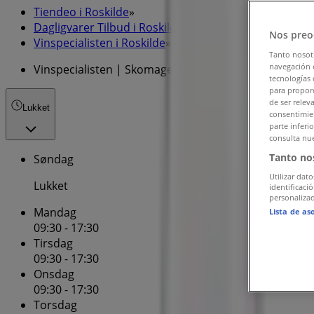
Tiendeo i Roskilde
»
Dagligvarer Tilbud i Roskilde
»
Nos preo
Vinspecialisten i Roskilde
»
Tanto nosot
navegación o
Vinspecialisten | Skomagergade 3
tecnologías 
para proporc
de ser relev
Lukket
consentimien
parte inferi
consulta nue
Tanto no
Søndag
Utilizar dato
Lukket
identificaci
personalizad
Mandag
Lista de as
09:30 - 17:30
Tirsdag
09:30 - 17:30
Onsdag
09:30 - 17:30
Torsdag