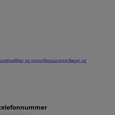
sundhed
Biler og motor
Restauranter
Bøger og
og telefonnummer