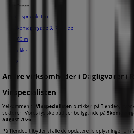
Vinspecialisten
Skomagergade 3, Roskilde
103 m
Lukket
Andre virksomheder i Dagligvarer i 
Vinspecialisten
Velkommen til
Vinspecialisten
butikken på Tiendeo, hvor
sektoren. Vores fysiske butik er beliggende på
Skomagerg
august 2026
.
På Tiendeo tilbyder vi alle de opdaterede oplysninger om