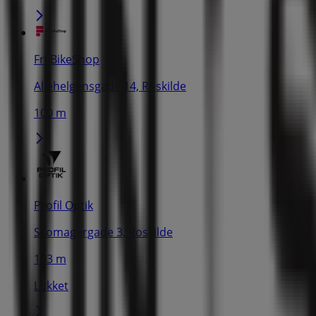
Fri BikeShop
Allehelgensgade 14, Roskilde
100 m
Profil Optik
Skomagergade 3, Roskilde
103 m
Lukket