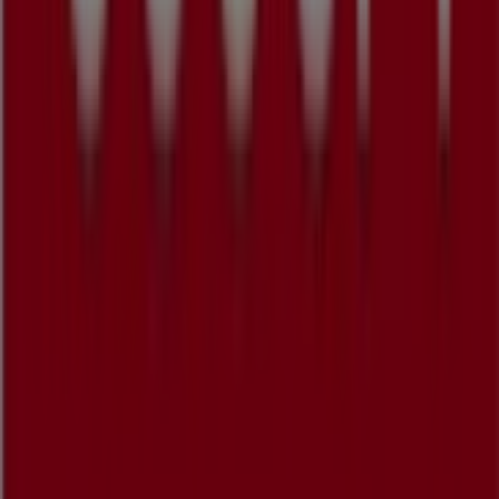
Tiendeo er en del af teknologivirksomheden Shopfully,
der er i gang med at genopfinde lokalhandel verden over.
Tiendeo
Det gør vi
Forretningsløsninger
Nyheder og medier
Arbejd hos os