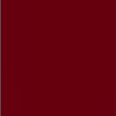
Kontakt os
Marketing og forretningsforespørgsel
Butikken er placeret forkert på kortet
Ugentlig feedback annonce
Tekniske problemer og generel feedback
Index
Mærker
Lokale mærker
Forhandlere
Butikker i nærheten
Produkter
Lokale produkter
Byer