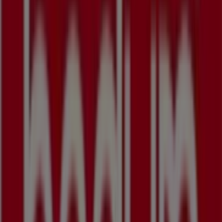
291 m
Georg Jensen
Adelgade 121, Skanderborg
291 m
Sparekassen Kronjylland
Adelgade 119, Skanderborg
299 m
Lukket