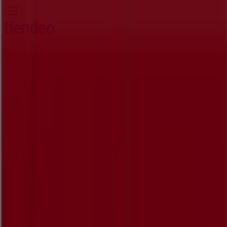
Nu er du her:
Skanderborg
Featured
Dagligvarer
Hjem og møbler
Mode
Elektronik og
hvidevarer
Byggemarkeder
Sport
Legetøj og baby
Kosmetik
og sundhed
Biler og motor
Restauranter
Bøger og
kontor
Rejse
Banker
Annoncering
Bodum butik - Adelgade 121,
Skanderborg - Tilbud, åbningstider