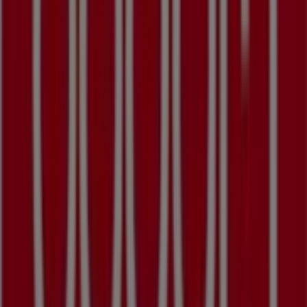
kvalitetsprodukter, der hjælper dig med at spare penge
hele
august 2026
.
På Tiendeo tilbyder vi alle de opdaterede oplysninger om
Bodum
, såsom åbningstider, eksklusive tilbud og den
præcise placering af butikken på
Adelgade 121
.
Derudover får du adgang til de nyeste kataloger fra
Bodum
, hvor du kan opdage de nyeste kampagner og få
store rabatter på
Hjem og møbler
produkter til dine køb
i
Skanderborg
.
Gå ikke glip af muligheden for at besøge
Bodum
butikken
på
Adelgade 121
for en fuld shoppingoplevelse. Vi
inviterer dig til at udforske de kampagner, vi har til dig i
denne
august
og holde dig opdateret om de bedste
tilbud fra
Bodum
i
Skanderborg
. Besøg os og begynd at
spare i dag!
Flere oplysninger om Bodum
Se andre butikker af Bodum
i Skanderborg
Annoncering