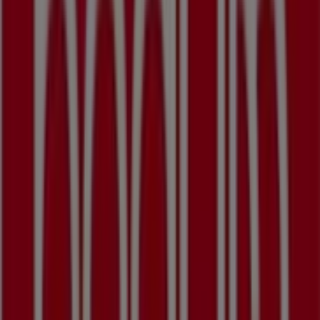
Georg Jensen
Adelgade 61, Butik 45, Skanderborg
306 m
Andre virksomheder i Hjem og
møbler i Skanderborg
Bodum
Velkommen til
Bodum
butikken på Tiendeo, hvor du kan
opdage de bedste
tilbud
,
kampagner
og
kataloger
fra
dette anerkendte mærke inden for
Hjem og møbler
sektoren. Vores fysiske butik er beliggende på
Adelgade
121
,
Skanderborg
, og her vil du finde et bredt udvalg af