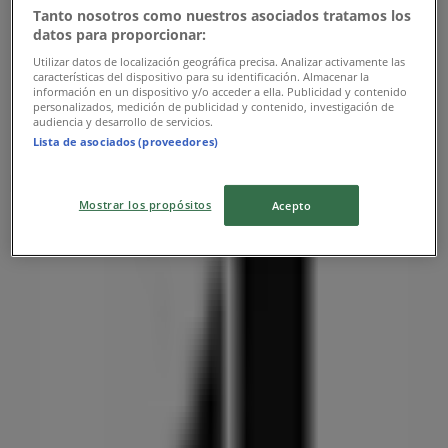
Tanto nosotros como nuestros asociados tratamos los
datos para proporcionar:
Utilizar datos de localización geográfica precisa. Analizar activamente las
características del dispositivo para su identificación. Almacenar la
información en un dispositivo y/o acceder a ella. Publicidad y contenido
personalizados, medición de publicidad y contenido, investigación de
audiencia y desarrollo de servicios.
Lista de asociados (proveedores)
Nærmeste butikker
Mostrar los propósitos
Acepto
Helly Hansen
GADE 4, Skive
38 m