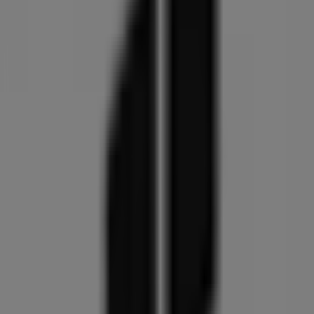
Matas
Ågade 4, Søndercentret, Skive
38 m
Bog & idé
Søndercenteret Ågade 2-4, 1R1C, Skive
41 m
Lukket