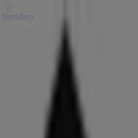
Nu er du her:
Skive
Featured
Dagligvarer
Hjem og møbler
Mode
Elektronik og
hvidevarer
Byggemarkeder
Sport
Legetøj og baby
Kosmetik
og sundhed
Biler og motor
Restauranter
Bøger og
kontor
Rejse
Banker
Annoncering
Peak Performance butik - v/Butik
103, Skive - Tilbudsavis,