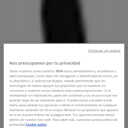
åbningstider og telefonnummer
Tiendeo i Skive
»
Sport Tilbud i Skive
»
Peak Performance i Skive
»
Continuar sin aceptar
Peak Performance | v/Butik 103
Nos preocupamos por tu privacidad
Kort
97 51 26 26
Tanto nosotros como nuestros
1014
socios almacenamos y accedemos a
Kort
97 51 26 26
datos personales, como datos de navegación o identificadores únicos, en
tu dispositivo. Si seleccionas Acepto, estarás permitiendo que las
Vi offentliggør snart tilbud fra Peak Performance
tecnologías de rastreo apoyen los propósitos que se muestran en
«nosotros y nuestros socios tratamos datos para proporcionar». Si se
deshabilitan los rastreadores, parte del contenido y los anuncios que ves
Annoncering
podrían dejar de ser relevantes para ti. Puedes volver a acceder a este
menú para cambiar tus opciones o retirar el consentimiento en cualquier
momento haciendo clic en el enlace «Mostrar los propósitos» que aparece
en el en la parte inferior de la página web. Tus opciones tendrán efecto
dentro de nuestro Sitio web. Para saber más, consulta nuestra política de
privacidad.
Cookie policy