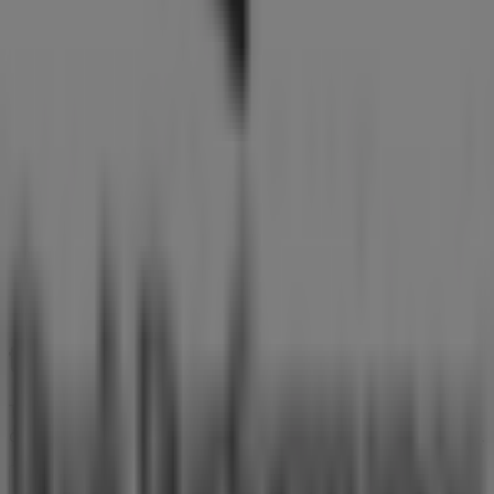
Tiendeo er en del af teknologivirksomheden Shopfully,
der er i gang med at genopfinde lokalhandel verden over.