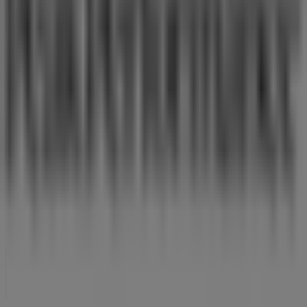
Tiendeo
Det gør vi
Forretningsløsninger
Nyheder og medier
Arbejd hos os
Kontakt os
Marketing og forretningsforespørgsel
Butikken er placeret forkert på kortet
Ugentlig feedback annonce
Tekniske problemer og generel feedback
Index