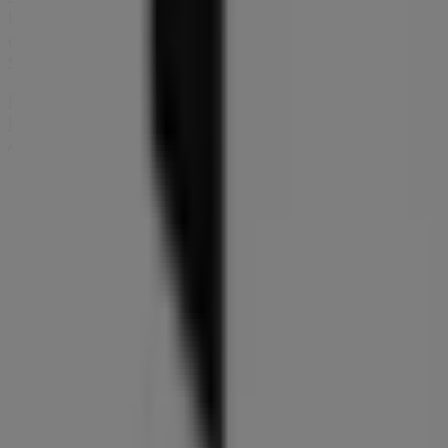
kampagner, vi har til dig i denne
august
og holde dig
opdateret om de bedste tilbud fra
Peak Performance
i
Skive
. Besøg os og begynd at spare i dag!
Flere oplysninger om Peak Performance
Se andre
butikker af Peak Performance i Skive
Annoncering