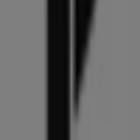
Peak Performance
v/Butik 103, Skive
63 m
H&M
Ågade 2, Skive
63 m
Lukket
Andre virksomheder i Sport i Skive