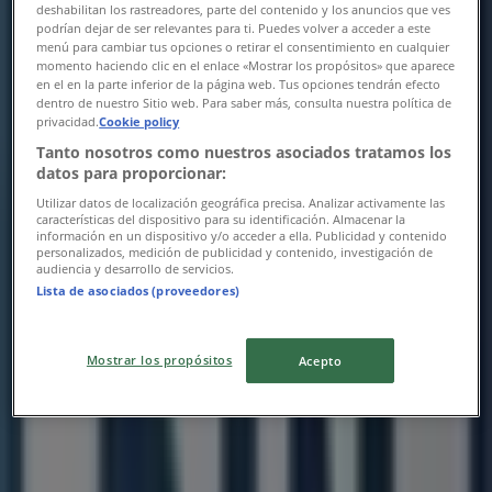
09:30 - 17:30
deshabilitan los rastreadores, parte del contenido y los anuncios que ves
podrían dejar de ser relevantes para ti. Puedes volver a acceder a este
Torsdag
menú para cambiar tus opciones o retirar el consentimiento en cualquier
09:30 - 17:30
momento haciendo clic en el enlace «Mostrar los propósitos» que aparece
Fredag
en el en la parte inferior de la página web. Tus opciones tendrán efecto
dentro de nuestro Sitio web. Para saber más, consulta nuestra política de
09:30 - 17:30
privacidad.
Cookie policy
Lørdag
Tanto nosotros como nuestros asociados tratamos los
09:30 - 13:00
datos para proporcionar:
Kort
75173037
Utilizar datos de localización geográfica precisa. Analizar activamente las
características del dispositivo para su identificación. Almacenar la
información en un dispositivo y/o acceder a ella. Publicidad y contenido
Lukket
personalizados, medición de publicidad y contenido, investigación de
audiencia y desarrollo de servicios.
Lista de asociados (proveedores)
Søndag
Lukket
Mostrar los propósitos
Acepto
Mandag
09:30 - 17:30
Tirsdag
09:30 - 17:30