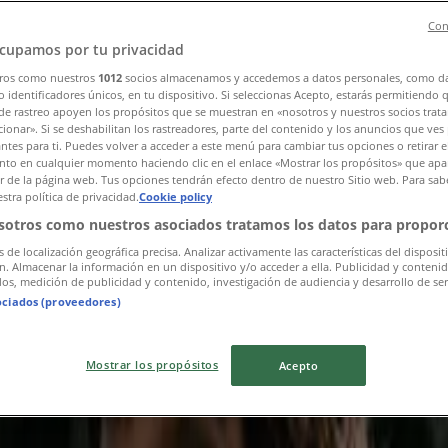
Con
cupamos por tu privacidad
ros como nuestros
1012
socios almacenamos y accedemos a datos personales, como d
 identificadores únicos, en tu dispositivo. Si seleccionas Acepto, estarás permitiendo 
de rastreo apoyen los propósitos que se muestran en «nosotros y nuestros socios trat
ionar». Si se deshabilitan los rastreadores, parte del contenido y los anuncios que ves
antes para ti. Puedes volver a acceder a este menú para cambiar tus opciones o retirar e
to en cualquier momento haciendo clic en el enlace «Mostrar los propósitos» que apar
or de la página web. Tus opciones tendrán efecto dentro de nuestro Sitio web. Para sab
stra política de privacidad.
Cookie policy
sotros como nuestros asociados tratamos los datos para proporc
s de localización geográfica precisa. Analizar activamente las características del disposit
ón. Almacenar la información en un dispositivo y/o acceder a ella. Publicidad y conteni
os, medición de publicidad y contenido, investigación de audiencia y desarrollo de ser
ociados (proveedores)
Mostrar los propósitos
Acepto