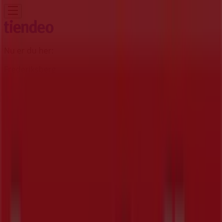
Nu er du her:
Frederiksberg
Featured
Dagligvarer
Hjem og møbler
Mode
Elektronik og
hvidevarer
Byggemarkeder
Sport
Legetøj og baby
Kosmetik
og sundhed
Biler og motor
Restauranter
Bøger og
kontor
Rejse
Banker
Annoncering
Jem & fix butik - Gl. Køge Landevej
107, Frederiksberg - Tilbudsavis,