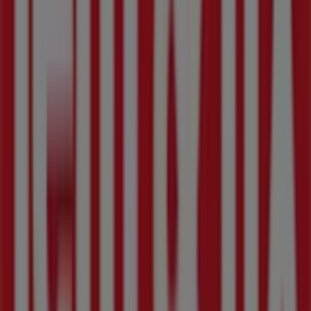
Jem & fix
, såsom åbningstider, eksklusive tilbud og den
præcise placering af butikken på
Gl. Køge Landevej 107
.
Derudover får du adgang til de nyeste kataloger fra
Jem
& fix
, hvor du kan opdage de nyeste kampagner og få
store rabatter på
Byggemarkeder
produkter til dine køb
i
Frederiksberg
.
Gå ikke glip af muligheden for at besøge
Jem & fix
butikken på
Gl. Køge Landevej 107
for en fuld
shoppingoplevelse. Vi inviterer dig til at udforske de
kampagner, vi har til dig i denne
august
og holde dig
opdateret om de bedste tilbud fra
Jem & fix
i
Frederiksberg
. Besøg os og begynd at spare i dag!
Flere oplysninger om jem & fix
Se andre butikker af jem &
fix i Frederiksberg
Annoncering