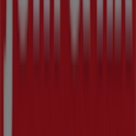
Tiendeo er en del af teknologivirksomheden Shopfully,
der er i gang med at genopfinde lokalhandel verden over.
Tiendeo
Det gør vi
Forretningsløsninger
Nyheder og medier
Arbejd hos os
Kontakt os