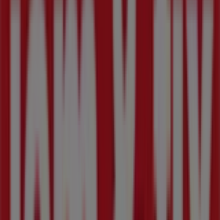
307 m
Åben
Netto
Peter Bangs Vej 24-28, Frederiksberg
324 m
Åben
Dagli'Brugsen
Peter Bangs Vej 61, Frederiksberg