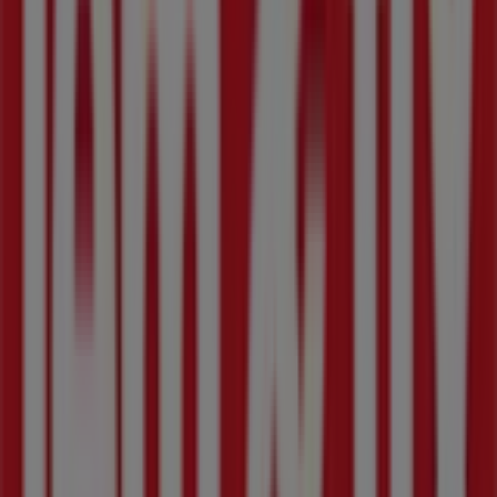
388 m
Åben
Andre virksomheder i
Byggemarkeder i Frederiksberg
Jem & fix
Velkommen til
Jem & fix
butikken på Tiendeo, hvor du
kan opdage de bedste
tilbud
,
kampagner
og
kataloger
fra dette anerkendte mærke inden for
Byggemarkeder
sektoren. Vores fysiske butik er beliggende på
Gl. Køge
Landevej 107
,
Frederiksberg
, og her vil du finde et bredt
udvalg af kvalitetsprodukter, der hjælper dig med at
spare penge hele
august 2026
.
På Tiendeo tilbyder vi alle de opdaterede oplysninger om