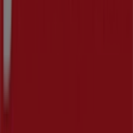
Marketing og forretningsforespørgsel
Butikken er placeret forkert på kortet
Ugentlig feedback annonce
Tekniske problemer og generel feedback
Index
Mærker
Lokale mærker
Forhandlere
Butikker i nærheten
Produkter
Lokale produkter
Byer
Download Tiendeos App.