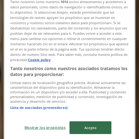
Tanto nosotros como nuestros
1014
socios almacenamos y accedemos a
datos personales, como datos de navegación o identificadores únicos, en
tu dispositivo. Si seleccionas Acepto, estarás permitiendo que las
tecnologías de rastreo apoyen los propósitos que se muestran en
«nosotros y nuestros socios tratamos datos para proporcionar». Si se
deshabilitan los rastreadores, parte del contenido y los anuncios que ves
podrían dejar de ser relevantes para ti. Puedes volver a acceder a este
Davidsen
menú para cambiar tus opciones o retirar el consentimiento en cualquier
momento haciendo clic en el enlace «Mostrar los propósitos» que aparece
Fantastisk tilbud til alle kunder
en el en la parte inferior de la página web. Tus opciones tendrán efecto
dentro de nuestro Sitio web. Para saber más, consulta nuestra política de
privacidad.
Cookie policy
Udløber 30.9
Tanto nosotros como nuestros asociados tratamos los
datos para proporcionar:
Utilizar datos de localización geográfica precisa. Analizar activamente las
características del dispositivo para su identificación. Almacenar la
Davidsen
información en un dispositivo y/o acceder a ella. Publicidad y contenido
personalizados, medición de publicidad y contenido, investigación de
audiencia y desarrollo de servicios.
Rabatter og kampagner
Lista de asociados (proveedores)
Udløber 31.8
Mostrar los propósitos
Acepto